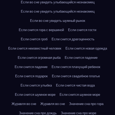
Если во сне увидеть улыбающийся незнакомец
Если во сне увидеть улыбающийся незнакомец
Если во сне увидеть шумный рынок
Если снится гора с вершиной
Если снится гости
Если снится гроб
Если снится драгоценность
Если снится неизвестный человек
Если снится новая одежда
Если снится огромная рыба
Если снится падение
Если снится падение
Если снится плачущий ребенок
Если снится подарок
Если снится свадебное платье
Если снится улыбка
Если снится чистая вода
Если снится шумное море
Если снится шумное море
Журавля во сне
Журавля во сне
Значение сна про гора
Значение сна про дождь
Значение сна про море