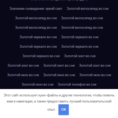
Значение сновидения: яркий свет
Золотой велосипед во сне
Золотой велосипед во сне
Золотой велосипед во сне
Золотой велосипед во сне
Золотой велосипед во сне
Золотой зеркало во сне
Золотой зеркало во сне
Золотой зеркало во сне
Золотой зеркало во сне
Золотой зеркало во сне
Золотой зонт во сне
Золотой зонт во сне
Золотой зонт во сне
Золотой зонт во сне
Золотой окно во сне
Золотой окно во сне
Золотой окно во сне
Золотой окно во сне
Золотой телефон во сне
Золотой телефон во сне
Золотой телефон во сне
Этот сайт использует куки-файлы и другие технологии, чтобы помочь
вам в навигации, а также предоставить лучший пользовательский
Золотой телефон во сне
Интересует, чей номер +79046758767
опыт.
OK
Интересует, чей номер +79057580749