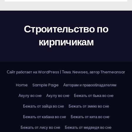
Строительство по
кирпичикам
Сайт работает на WordPress
|
Тема: Newses, автор
Themeansar
Home
Sample Page
Авторам и правообладателям
Акулу во сне
Акулу во сне
Бежать от быка во сне
Бежать от зайца во сне
Бежать от змею во сне
Бежать от кабана во сне
Бежать от кита во сне
Бежать от лису во сне
Бежать от медведя во сне