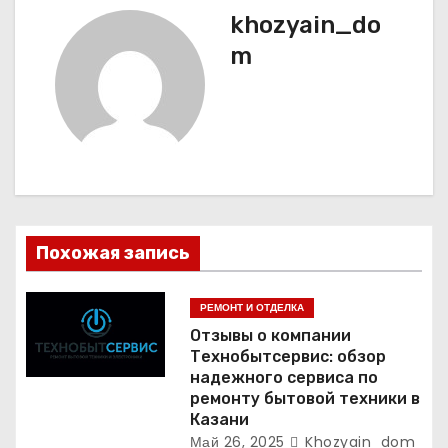
а
khozyain_do
ц
m
и
я
п
о
Похожая запись
з
а
РЕМОНТ И ОТДЕЛКА
Отзывы о компании
п
Технобытсервис: обзор
надежного сервиса по
и
ремонту бытовой техники в
Казани
с
Май 26, 2025
Khozyain_dom