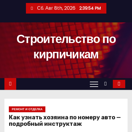
П
Сб. Авг 8th, 2026
2:39:55 PM
е
р
е
Строительство по
й
т
кирпичикам
и
к
с
о
д
е
р
РЕМОНТ И ОТДЕЛКА
ж
Как узнать хозяина по номеру авто —
и
подробный инструктаж
м