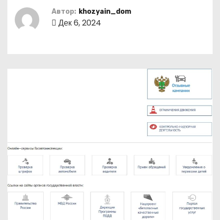
о
Автор:
khozyain_dom
м
Дек 6, 2024
у