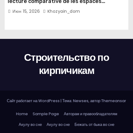
lecture comparative de les espaces
domestiques et les habitudes d'ecriture
Июн 15, 2026
Khozyain_dom
Строительство по
кирпичикам
Сайт работает на WordPress
|
Тема: Newses, автор
Themeansar
Home
Sample Page
Авторам и правообладателям
Акулу во сне
Акулу во сне
Бежать от быка во сне