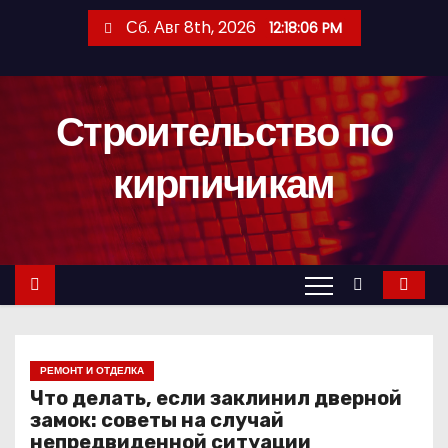
П
Сб. Авг 8th, 2026
12:18:07 PM
е
р
е
Строительство по
й
т
кирпичикам
и
к
с
о
д
е
р
РЕМОНТ И ОТДЕЛКА
ж
Что делать, если заклинил дверной
и
замок: советы на случай
м
непредвиденной ситуации