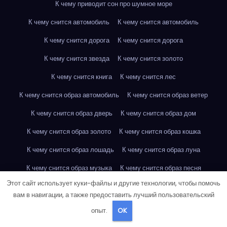
К чему приводит сон про шумное море
К чему снится автомобиль
К чему снится автомобиль
К чему снится дорога
К чему снится дорога
К чему снится звезда
К чему снится золото
К чему снится книга
К чему снится лес
К чему снится образ автомобиль
К чему снится образ ветер
К чему снится образ дверь
К чему снится образ дом
К чему снится образ золото
К чему снится образ кошка
К чему снится образ лошадь
К чему снится образ луна
К чему снится образ музыка
К чему снится образ песня
Этот сайт использует куки-файлы и другие технологии, чтобы помочь
К чему снится образ песня
К чему снится образ птица
вам в навигации, а также предоставить лучший пользовательский
К чему снится образ ребенок
К чему снится образ река
опыт.
OK
К чему снится образ рыба
К чему снится образ сад