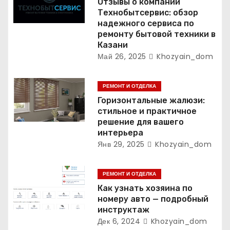
Отзывы о компании
п
Технобытсервис: обзор
надежного сервиса по
и
ремонту бытовой техники в
Казани
с
Май 26, 2025
Khozyain_dom
я
РЕМОНТ И ОТДЕЛКА
м
Горизонтальные жалюзи:
стильное и практичное
решение для вашего
интерьера
Янв 29, 2025
Khozyain_dom
РЕМОНТ И ОТДЕЛКА
Как узнать хозяина по
номеру авто — подробный
инструктаж
Дек 6, 2024
Khozyain_dom