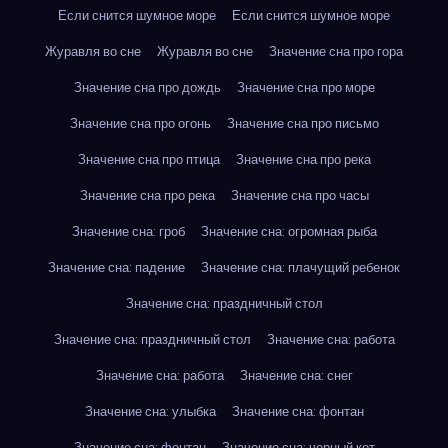
Если снится шумное море
Если снится шумное море
Журавля во сне
Журавля во сне
Значение сна про гора
Значение сна про дождь
Значение сна про море
Значение сна про огонь
Значение сна про письмо
Значение сна про птица
Значение сна про река
Значение сна про река
Значение сна про часы
Значение сна: гроб
Значение сна: огромная рыба
Значение сна: падение
Значение сна: плачущий ребенок
Значение сна: праздничный стол
Значение сна: праздничный стол
Значение сна: работа
Значение сна: работа
Значение сна: снег
Значение сна: улыбка
Значение сна: фонтан
Значение сна: фонтан
Значение сна: черный кот