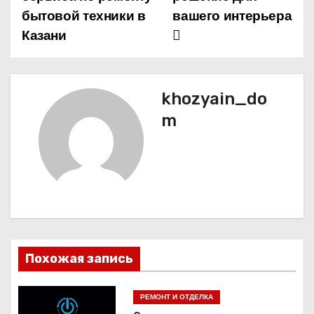
в
бытовой техники в
вашего интерьера
и
Казани
г
а
khozyain_do
ц
m
и
я
п
о
Похожая запись
з
а
РЕМОНТ И ОТДЕЛКА