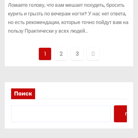
Ломаете голову, что вам мешает похудеть, бросить
курить и грызть по вечерам ногти? У нас нет ответа,
но есть рекомендации, которые точно пойдут вам на
пользу Практически у всех людей…
П
1
2
3
а
г
и
Поиск
н
Поис
а
ц