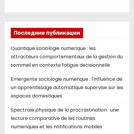
и
я
з
Последние публикации
а
Quantique sociologie numerique : les
п
attracteurs comportementaux de la gestion du
sommeil en contexte fatigue decisionnelle
и
Emergente sociologie numerique : l'influence de
с
un apprentissage automatique supervise sur les
е
espaces domestiques
й
Spectrale physique de la procrastination : une
lecture comparative de les routines
numeriques et les notifications mobiles