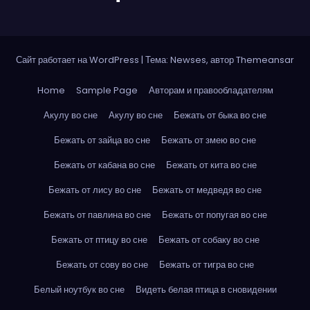
Сайт работает на WordPress
|
Тема: Newses, автор
Themeansar
Home
Sample Page
Авторам и правообладателям
Акулу во сне
Акулу во сне
Бежать от быка во сне
Бежать от зайца во сне
Бежать от змею во сне
Бежать от кабана во сне
Бежать от кита во сне
Бежать от лису во сне
Бежать от медведя во сне
Бежать от павлина во сне
Бежать от попугая во сне
Бежать от птицу во сне
Бежать от собаку во сне
Бежать от сову во сне
Бежать от тигра во сне
Белый ноутбук во сне
Видеть белая птица в сновидении