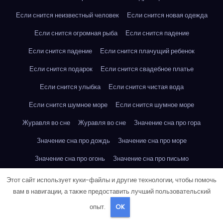
Если снится неизвестный человек
Если снится новая одежда
Если снится огромная рыба
Если снится падение
Если снится падение
Если снится плачущий ребенок
Если снится подарок
Если снится свадебное платье
Если снится улыбка
Если снится чистая вода
Если снится шумное море
Если снится шумное море
Журавля во сне
Журавля во сне
Значение сна про гора
Значение сна про дождь
Значение сна про море
Значение сна про огонь
Значение сна про письмо
Значение сна про птица
Значение сна про река
Этот сайт использует куки-файлы и другие технологии, чтобы помочь
вам в навигации, а также предоставить лучший пользовательский
Значение сна про река
Значение сна про часы
опыт.
OK
Значение сна: гроб
Значение сна: огромная рыба