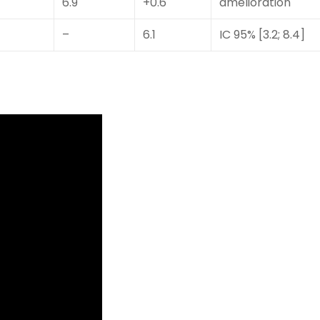
6.9
+0.6
amelioration
–
6.1
IC 95% [3.2; 8.4]