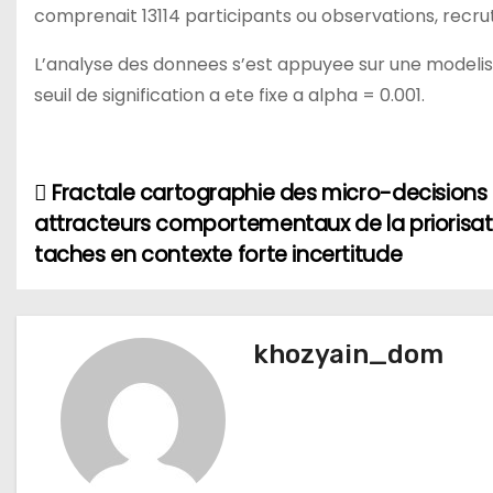
comprenait 13114 participants ou observations, recr
L’analyse des donnees s’est appuyee sur une modelis
seuil de signification a ete fixe a alpha = 0.001.
Fractale cartographie des micro-decisions :
Н
attracteurs comportementaux de la priorisat
а
taches en contexte forte incertitude
в
и
khozyain_dom
г
а
ц