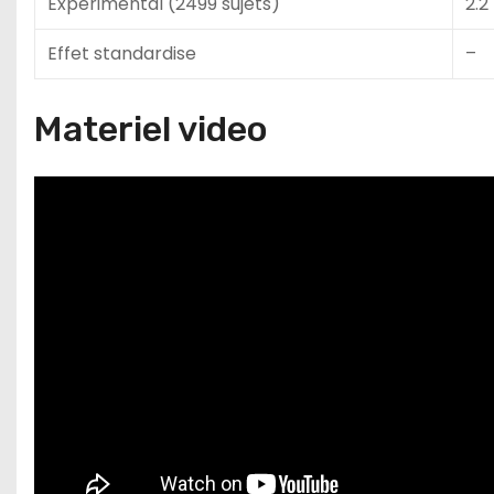
Experimental (2499 sujets)
2.2
Effet standardise
–
Materiel video