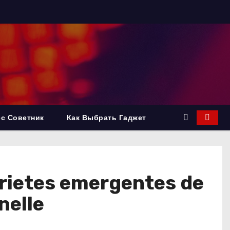
с Советник
Как Выбрать Гаджет
prietes emergentes de
nelle