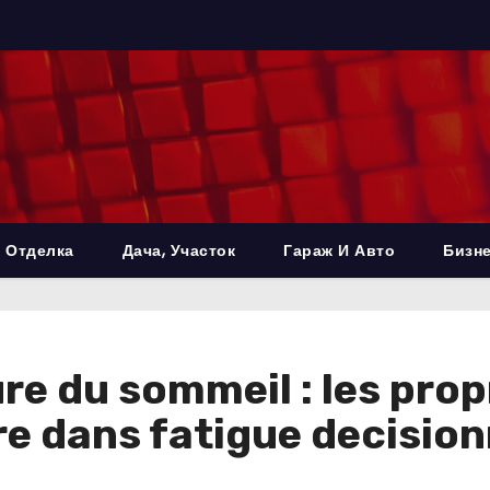
 Отделка
Дача, Участок
Гараж И Авто
Бизне
re du sommeil : les pro
re dans fatigue decision