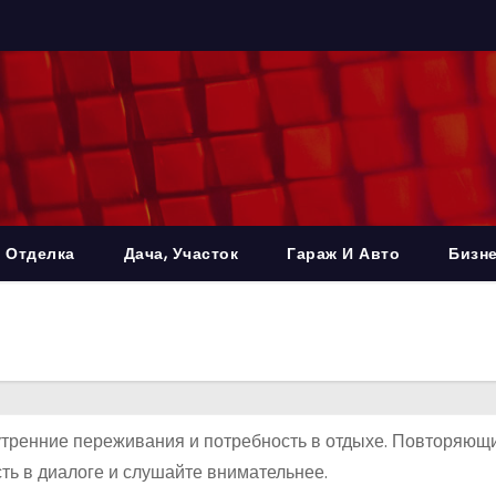
 Отделка
Дача, Участок
Гараж И Авто
Бизне
нутренние переживания и потребность в отдыхе. Повторяющ
ть в диалоге и слушайте внимательнее.