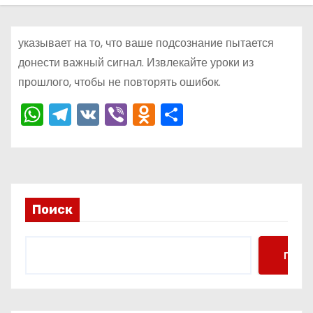
о
м
указывает на то, что ваше подсознание пытается
у
донести важный сигнал. Извлекайте уроки из
прошлого, чтобы не повторять ошибок.
W
T
V
Vi
O
О
h
el
K
b
d
тп
a
e
er
n
р
ts
gr
o
а
A
a
kl
в
Поиск
p
m
a
и
p
s
ть
Поис
s
ni