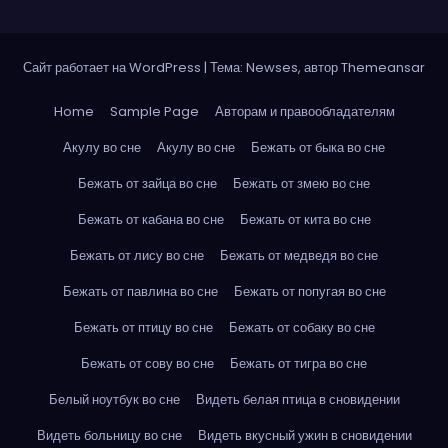
Сайт работает на WordPress
|
Тема: Newses, автор
Themeansar
Home
Sample Page
Авторам и правообладателям
Акулу во сне
Акулу во сне
Бежать от быка во сне
Бежать от зайца во сне
Бежать от змею во сне
Бежать от кабана во сне
Бежать от кита во сне
Бежать от лису во сне
Бежать от медведя во сне
Бежать от павлина во сне
Бежать от попугая во сне
Бежать от птицу во сне
Бежать от собаку во сне
Бежать от сову во сне
Бежать от тигра во сне
Белый ноутбук во сне
Видеть белая птица в сновидении
Видеть больницу во сне
Видеть вкусный ужин в сновидении