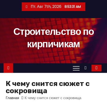
П
Пт. Авг 7th, 2026
8:53:32 AM
е
р
е
Строительство по
й
т
кирпичикам
и
к
с
о
д
е
К чему снится сюжет с
р
сокровища
ж
и
Главная
К чему снится сюжет с сокровища
м