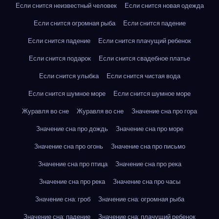
Если снится неизвестный человек
Если снится новая одежда
Если снится огромная рыба
Если снится падение
Если снится падение
Если снится плачущий ребенок
Если снится подарок
Если снится свадебное платье
Если снится улыбка
Если снится чистая вода
Если снится шумное море
Если снится шумное море
Журавля во сне
Журавля во сне
Значение сна про гора
Значение сна про дождь
Значение сна про море
Значение сна про огонь
Значение сна про письмо
Значение сна про птица
Значение сна про река
Значение сна про река
Значение сна про часы
Значение сна: гроб
Значение сна: огромная рыба
Значение сна: падение
Значение сна: плачущий ребенок