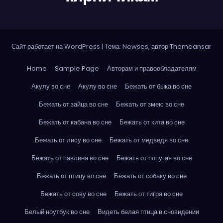
Сайт работает на WordPress
|
Тема: Newses, автор
Themeansar
Home
Sample Page
Авторам и правообладателям
Акулу во сне
Акулу во сне
Бежать от быка во сне
Бежать от зайца во сне
Бежать от змею во сне
Бежать от кабана во сне
Бежать от кита во сне
Бежать от лису во сне
Бежать от медведя во сне
Бежать от павлина во сне
Бежать от попугая во сне
Бежать от птицу во сне
Бежать от собаку во сне
Бежать от сову во сне
Бежать от тигра во сне
Белый ноутбук во сне
Видеть белая птица в сновидении