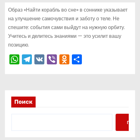
о
Образ «Найти корабль во сне» в соннике указывает
м
на улучшение самочувствия и заботу о теле. Не
у
спешите: события сами выйдут на нужную орбиту.
Учитесь и делитесь знаниями — это усилит вашу
позицию.
W
T
V
Vi
O
О
h
el
K
b
d
тп
a
e
er
n
р
ts
gr
o
а
A
a
kl
в
Поиск
p
m
a
и
p
s
ть
Поис
s
ni