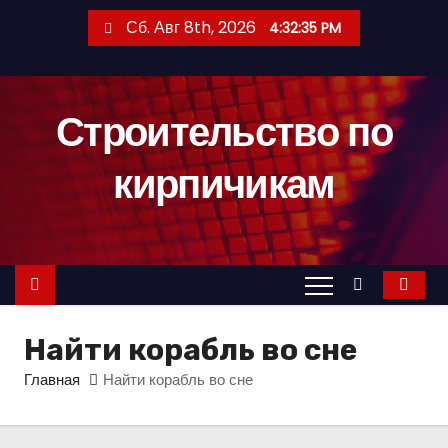
П
Сб. Авг 8th, 2026
4:32:36 PM
е
р
е
Строительство по
й
т
кирпичикам
и
к
с
о
д
е
Найти корабль во сне
р
ж
Главная
Найти корабль во сне
и
м