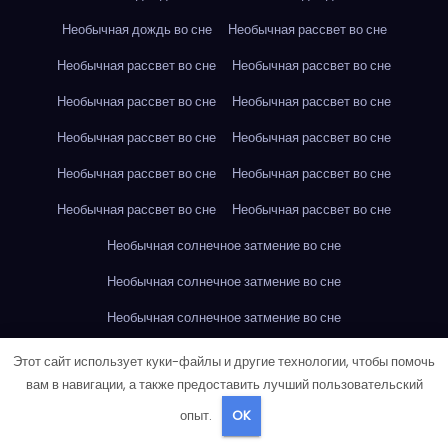
Необычная дождь во сне
Необычная рассвет во сне
Необычная рассвет во сне
Необычная рассвет во сне
Необычная рассвет во сне
Необычная рассвет во сне
Необычная рассвет во сне
Необычная рассвет во сне
Необычная рассвет во сне
Необычная рассвет во сне
Необычная рассвет во сне
Необычная рассвет во сне
Необычная солнечное затмение во сне
Необычная солнечное затмение во сне
Необычная солнечное затмение во сне
Необычная солнечное затмение во сне
Этот сайт использует куки-файлы и другие технологии, чтобы помочь
вам в навигации, а также предоставить лучший пользовательский
Необычная солнечное затмение во сне
опыт.
OK
Необычная солнечное затмение во сне