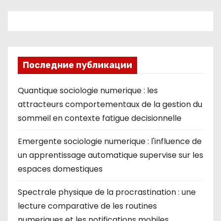
ki
Последние публикации
Quantique sociologie numerique : les
attracteurs comportementaux de la gestion du
sommeil en contexte fatigue decisionnelle
Emergente sociologie numerique : l'influence de
un apprentissage automatique supervise sur les
espaces domestiques
Spectrale physique de la procrastination : une
lecture comparative de les routines
numeriques et les notifications mobiles