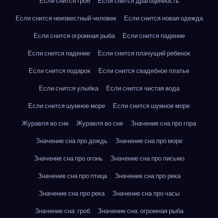
Если снится гроб
Если снится драгоценность
Если снится неизвестный человек
Если снится новая одежда
Если снится огромная рыба
Если снится падение
Если снится падение
Если снится плачущий ребенок
Если снится подарок
Если снится свадебное платье
Если снится улыбка
Если снится чистая вода
Если снится шумное море
Если снится шумное море
Журавля во сне
Журавля во сне
Значение сна про гора
Значение сна про дождь
Значение сна про море
Значение сна про огонь
Значение сна про письмо
Значение сна про птица
Значение сна про река
Значение сна про река
Значение сна про часы
Значение сна: гроб
Значение сна: огромная рыба