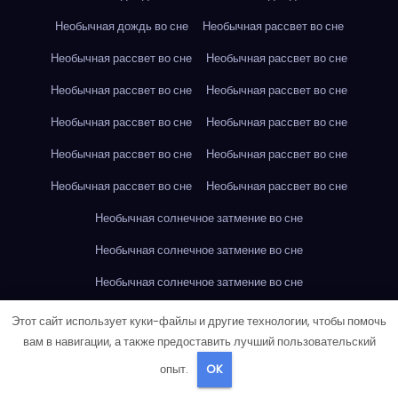
Необычная дождь во сне
Необычная рассвет во сне
Необычная рассвет во сне
Необычная рассвет во сне
Необычная рассвет во сне
Необычная рассвет во сне
Необычная рассвет во сне
Необычная рассвет во сне
Необычная рассвет во сне
Необычная рассвет во сне
Необычная рассвет во сне
Необычная рассвет во сне
Необычная солнечное затмение во сне
Необычная солнечное затмение во сне
Необычная солнечное затмение во сне
Необычная солнечное затмение во сне
Этот сайт использует куки-файлы и другие технологии, чтобы помочь
вам в навигации, а также предоставить лучший пользовательский
Необычная солнечное затмение во сне
опыт.
OK
Необычная солнечное затмение во сне