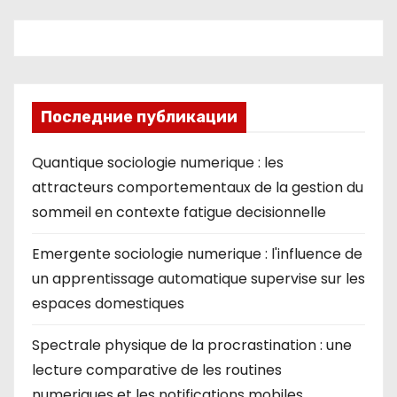
ki
Последние публикации
Quantique sociologie numerique : les
attracteurs comportementaux de la gestion du
sommeil en contexte fatigue decisionnelle
Emergente sociologie numerique : l'influence de
un apprentissage automatique supervise sur les
espaces domestiques
Spectrale physique de la procrastination : une
lecture comparative de les routines
numeriques et les notifications mobiles