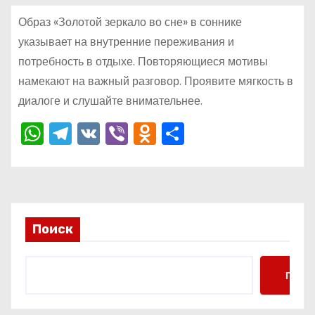
о
Образ «Золотой зеркало во сне» в соннике
м
указывает на внутренние переживания и
у
потребность в отдыхе. Повторяющиеся мотивы
намекают на важный разговор. Проявите мягкость в
диалоге и слушайте внимательнее.
W
T
V
Vi
O
О
h
el
K
b
d
тп
a
e
er
n
р
ts
gr
o
а
A
a
kl
в
Поиск
p
m
a
и
p
s
ть
Поис
s
ni