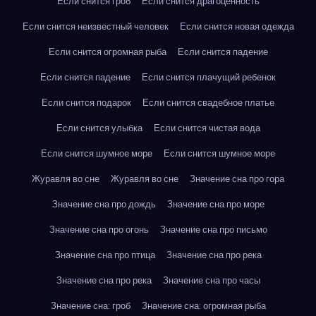
Если снится гроб
Если снится драгоценность
Если снится неизвестный человек
Если снится новая одежда
Если снится огромная рыба
Если снится падение
Если снится падение
Если снится плачущий ребенок
Если снится подарок
Если снится свадебное платье
Если снится улыбка
Если снится чистая вода
Если снится шумное море
Если снится шумное море
Журавля во сне
Журавля во сне
Значение сна про гора
Значение сна про дождь
Значение сна про море
Значение сна про огонь
Значение сна про письмо
Значение сна про птица
Значение сна про река
Значение сна про река
Значение сна про часы
Значение сна: гроб
Значение сна: огромная рыба