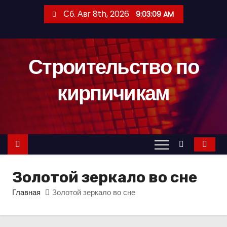
П
Сб. Авг 8th, 2026
9:03:10 AM
е
р
е
Строительство по
й
т
кирпичикам
и
к
с
о
д
е
Золотой зеркало во сне
р
ж
Главная
Золотой зеркало во сне
и
м