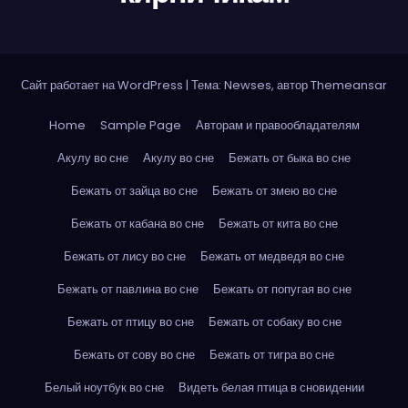
Сайт работает на WordPress
|
Тема: Newses, автор
Themeansar
Home
Sample Page
Авторам и правообладателям
Акулу во сне
Акулу во сне
Бежать от быка во сне
Бежать от зайца во сне
Бежать от змею во сне
Бежать от кабана во сне
Бежать от кита во сне
Бежать от лису во сне
Бежать от медведя во сне
Бежать от павлина во сне
Бежать от попугая во сне
Бежать от птицу во сне
Бежать от собаку во сне
Бежать от сову во сне
Бежать от тигра во сне
Белый ноутбук во сне
Видеть белая птица в сновидении