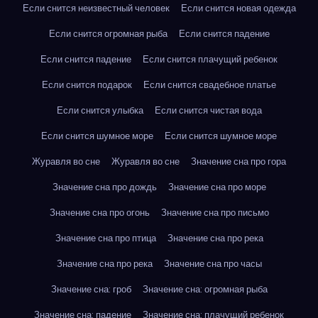
Если снится неизвестный человек
Если снится новая одежда
Если снится огромная рыба
Если снится падение
Если снится падение
Если снится плачущий ребенок
Если снится подарок
Если снится свадебное платье
Если снится улыбка
Если снится чистая вода
Если снится шумное море
Если снится шумное море
Журавля во сне
Журавля во сне
Значение сна про гора
Значение сна про дождь
Значение сна про море
Значение сна про огонь
Значение сна про письмо
Значение сна про птица
Значение сна про река
Значение сна про река
Значение сна про часы
Значение сна: гроб
Значение сна: огромная рыба
Значение сна: падение
Значение сна: плачущий ребенок