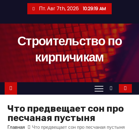
П
Пт. Авг 7th, 2026
10:29:20 AM
е
р
е
Строительство по
й
т
кирпичикам
и
к
с
о
д
е
Что предвещает сон про
р
песчаная пустыня
ж
и
Главная
Что предвещает сон про песчаная пустыня
м