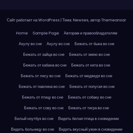
Сайт работает на WordPress
|
Тема: Newses, автор
Themeansar
Home
Sample Page
Авторам и правообладателям
Акулу во сне
Акулу во сне
Бежать от быка во сне
Бежать от зайца во сне
Бежать от змею во сне
Бежать от кабана во сне
Бежать от кита во сне
Бежать от лису во сне
Бежать от медведя во сне
Бежать от павлина во сне
Бежать от попугая во сне
Бежать от птицу во сне
Бежать от собаку во сне
Бежать от сову во сне
Бежать от тигра во сне
Белый ноутбук во сне
Видеть белая птица в сновидении
Видеть больницу во сне
Видеть вкусный ужин в сновидении