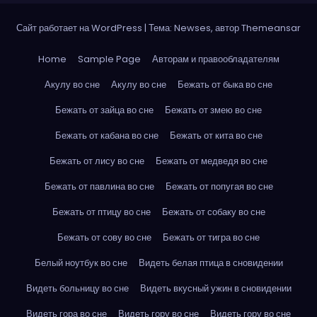
Сайт работает на WordPress
|
Тема: Newses, автор
Themeansar
Home
Sample Page
Авторам и правообладателям
Акулу во сне
Акулу во сне
Бежать от быка во сне
Бежать от зайца во сне
Бежать от змею во сне
Бежать от кабана во сне
Бежать от кита во сне
Бежать от лису во сне
Бежать от медведя во сне
Бежать от павлина во сне
Бежать от попугая во сне
Бежать от птицу во сне
Бежать от собаку во сне
Бежать от сову во сне
Бежать от тигра во сне
Белый ноутбук во сне
Видеть белая птица в сновидении
Видеть больницу во сне
Видеть вкусный ужин в сновидении
Видеть гора во сне
Видеть гору во сне
Видеть гору во сне