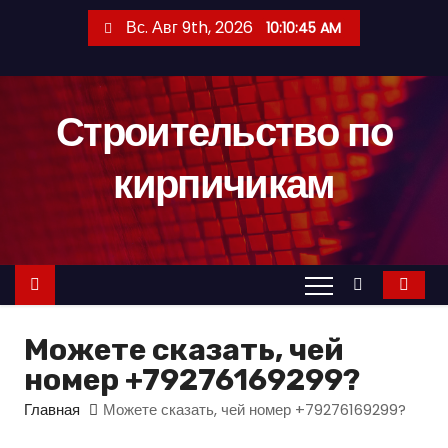
П
Вс. Авг 9th, 2026
10:10:46 AM
е
р
е
Строительство по
й
т
кирпичикам
и
к
с
о
д
е
Можете сказать, чей
р
номер +79276169299?
ж
и
Главная
Можете сказать, чей номер +79276169299?
м