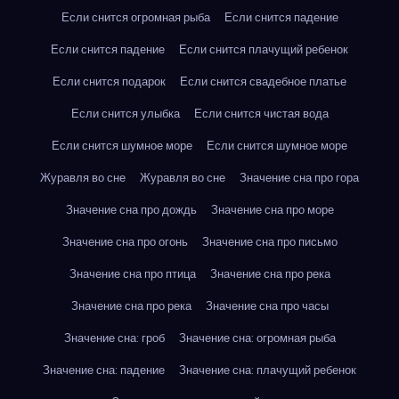
Если снится огромная рыба
Если снится падение
Если снится падение
Если снится плачущий ребенок
Если снится подарок
Если снится свадебное платье
Если снится улыбка
Если снится чистая вода
Если снится шумное море
Если снится шумное море
Журавля во сне
Журавля во сне
Значение сна про гора
Значение сна про дождь
Значение сна про море
Значение сна про огонь
Значение сна про письмо
Значение сна про птица
Значение сна про река
Значение сна про река
Значение сна про часы
Значение сна: гроб
Значение сна: огромная рыба
Значение сна: падение
Значение сна: плачущий ребенок