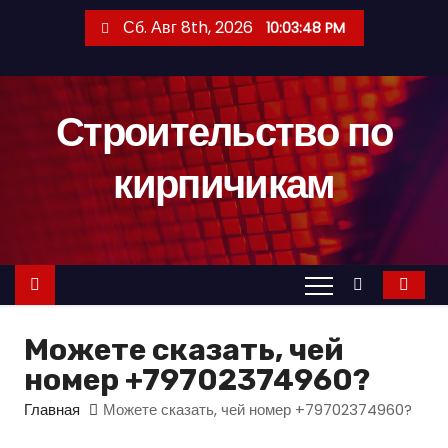
П
Сб. Авг 8th, 2026
10:03:49 PM
е
р
е
Строительство по
й
т
кирпичикам
и
к
с
о
д
е
Можете сказать, чей
р
номер +79702374960?
ж
и
Главная
Можете сказать, чей номер +79702374960?
м