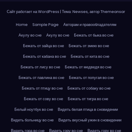
Сайт работает на WordPress
|
Тема: Newses, автор
Themeansar
Home
Sample Page
Авторам и правообладателям
Акулу во сне
Акулу во сне
Бежать от быка во сне
Бежать от зайца во сне
Бежать от змею во сне
Бежать от кабана во сне
Бежать от кита во сне
Бежать от лису во сне
Бежать от медведя во сне
Бежать от павлина во сне
Бежать от попугая во сне
Бежать от птицу во сне
Бежать от собаку во сне
Бежать от сову во сне
Бежать от тигра во сне
Белый ноутбук во сне
Видеть белая птица в сновидении
Видеть больницу во сне
Видеть вкусный ужин в сновидении
Видеть гора во сне
Видеть гору во сне
Видеть гору во сне