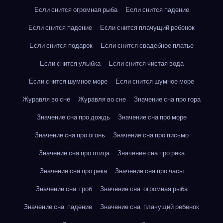
Если снится огромная рыба
Если снится падение
Если снится падение
Если снится плачущий ребенок
Если снится подарок
Если снится свадебное платье
Если снится улыбка
Если снится чистая вода
Если снится шумное море
Если снится шумное море
Журавля во сне
Журавля во сне
Значение сна про гора
Значение сна про дождь
Значение сна про море
Значение сна про огонь
Значение сна про письмо
Значение сна про птица
Значение сна про река
Значение сна про река
Значение сна про часы
Значение сна: гроб
Значение сна: огромная рыба
Значение сна: падение
Значение сна: плачущий ребенок