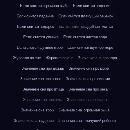
Если снится огромная рыба
Если снится падение
Если снится падение
Если снится плачущий ребенок
Если снится подарок
Если снится свадебное платье
Если снится улыбка
Если снится чистая вода
Если снится шумное море
Если снится шумное море
Журавля во сне
Журавля во сне
Значение сна про гора
Значение сна про дождь
Значение сна про море
Значение сна про огонь
Значение сна про письмо
Значение сна про птица
Значение сна про река
Значение сна про река
Значение сна про часы
Значение сна: гроб
Значение сна: огромная рыба
Значение сна: падение
Значение сна: плачущий ребенок