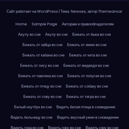
Сайт работает на WordPress
|
Тема: Newses, автор
Themeansar
Home
Sample Page
Авторам и правообладателям
Акулу во сне
Акулу во сне
Бежать от быка во сне
Бежать от зайца во сне
Бежать от змею во сне
Бежать от кабана во сне
Бежать от кита во сне
Бежать от лису во сне
Бежать от медведя во сне
Бежать от павлина во сне
Бежать от попугая во сне
Бежать от птицу во сне
Бежать от собаку во сне
Бежать от сову во сне
Бежать от тигра во сне
Белый ноутбук во сне
Видеть белая птица в сновидении
Видеть больницу во сне
Видеть вкусный ужин в сновидении
Видеть гора во сне
Видеть гору во сне
Видеть гору во сне