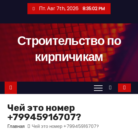
П
Пт. Авг 7th, 2026
8:35:03 PM
е
р
е
Строительство по
й
т
кирпичикам
и
к
с
о
д
е
Чей это номер
р
+79945916707?
ж
и
Главная
Чей это номер +79945916707?
м