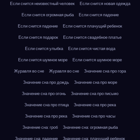
Если снится неизвестный человек
Если снится новая одежда
Если снится огромная рыба
Если снится падение
Если снится падение
Если снится плачущий ребенок
Если снится подарок
Если снится свадебное платье
Если снится улыбка
Если снится чистая вода
Если снится шумное море
Если снится шумное море
Журавля во сне
Журавля во сне
Значение сна про гора
Значение сна про дождь
Значение сна про море
Значение сна про огонь
Значение сна про письмо
Значение сна про птица
Значение сна про река
Значение сна про река
Значение сна про часы
Значение сна: гроб
Значение сна: огромная рыба
Значение сна: падение
Значение сна: плачущий ребенок