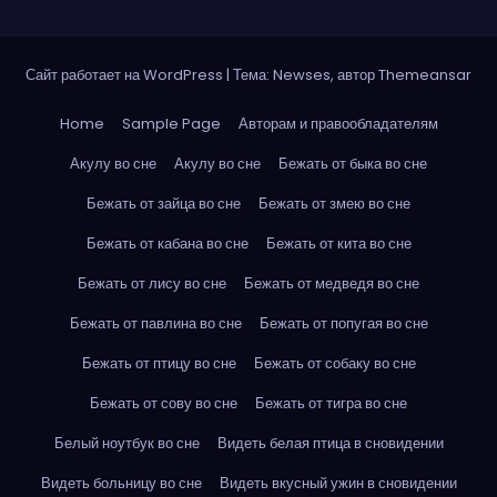
Сайт работает на WordPress
|
Тема: Newses, автор
Themeansar
Home
Sample Page
Авторам и правообладателям
Акулу во сне
Акулу во сне
Бежать от быка во сне
Бежать от зайца во сне
Бежать от змею во сне
Бежать от кабана во сне
Бежать от кита во сне
Бежать от лису во сне
Бежать от медведя во сне
Бежать от павлина во сне
Бежать от попугая во сне
Бежать от птицу во сне
Бежать от собаку во сне
Бежать от сову во сне
Бежать от тигра во сне
Белый ноутбук во сне
Видеть белая птица в сновидении
Видеть больницу во сне
Видеть вкусный ужин в сновидении