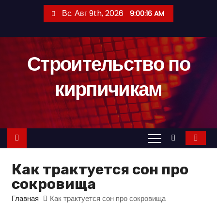
П
Вс. Авг 9th, 2026
9:00:17 AM
е
р
е
Строительство по
й
т
кирпичикам
и
к
с
о
д
е
Как трактуется сон про
р
сокровища
ж
и
Главная
Как трактуется сон про сокровища
м