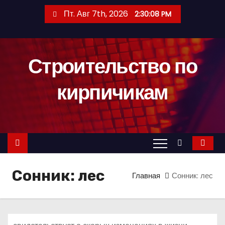
П
Пт. Авг 7th, 2026
2:30:10 PM
е
р
е
Строительство по
й
т
кирпичикам
и
к
с
о
д
е
Сонник: лес
р
Главная
Сонник: лес
ж
и
м