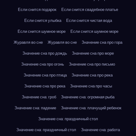
Если снится подарок
Если снится свадебное платье
Если снится улыбка
Если снится чистая вода
Если снится шумное море
Если снится шумное море
Журавля во сне
Журавля во сне
Значение сна про гора
Значение сна про дождь
Значение сна про море
Значение сна про огонь
Значение сна про письмо
Значение сна про птица
Значение сна про река
Значение сна про река
Значение сна про часы
Значение сна: гроб
Значение сна: огромная рыба
Значение сна: падение
Значение сна: плачущий ребенок
Значение сна: праздничный стол
Значение сна: праздничный стол
Значение сна: работа