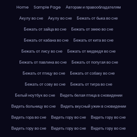
Home
Sample Page
Авторам и правообладателям
Акулу во сне
Акулу во сне
Бежать от быка во сне
Бежать от зайца во сне
Бежать от змею во сне
Бежать от кабана во сне
Бежать от кита во сне
Бежать от лису во сне
Бежать от медведя во сне
Бежать от павлина во сне
Бежать от попугая во сне
Бежать от птицу во сне
Бежать от собаку во сне
Бежать от сову во сне
Бежать от тигра во сне
Белый ноутбук во сне
Видеть белая птица в сновидении
Видеть больницу во сне
Видеть вкусный ужин в сновидении
Видеть гора во сне
Видеть гору во сне
Видеть гору во сне
Видеть гору во сне
Видеть гору во сне
Видеть гору во сне