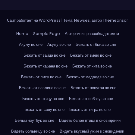
Сайт работает на WordPress
|
Тема: Newses, автор
Themeansar
Home
Sample Page
Авторам и правообладателям
Акулу во сне
Акулу во сне
Бежать от быка во сне
Бежать от зайца во сне
Бежать от змею во сне
Бежать от кабана во сне
Бежать от кита во сне
Бежать от лису во сне
Бежать от медведя во сне
Бежать от павлина во сне
Бежать от попугая во сне
Бежать от птицу во сне
Бежать от собаку во сне
Бежать от сову во сне
Бежать от тигра во сне
Белый ноутбук во сне
Видеть белая птица в сновидении
Видеть больницу во сне
Видеть вкусный ужин в сновидении