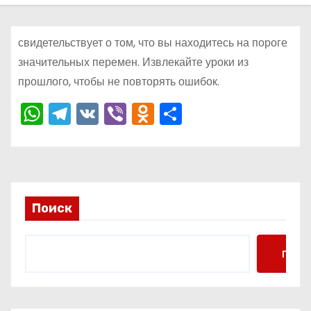
о
м
свидетельствует о том, что вы находитесь на пороге
у
значительных перемен. Извлекайте уроки из
прошлого, чтобы не повторять ошибок.
W
T
V
Vi
O
О
h
el
K
b
d
тп
a
e
er
n
р
ts
gr
o
а
A
a
kl
в
Поиск
p
m
a
и
p
s
ть
Поис
s
ni