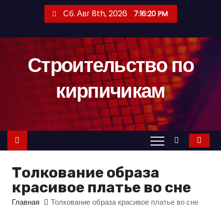
П
Сб. Авг 8th, 2026
7:16:21 PM
е
р
е
Строительство по
й
т
кирпичикам
и
к
с
о
д
е
Толкование образа
р
красивое платье во сне
ж
и
Главная
Толкование образа красивое платье во сне
м