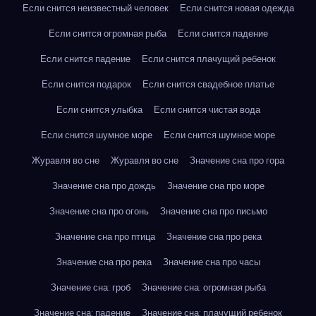
Если снится неизвестный человек
Если снится новая одежда
Если снится огромная рыба
Если снится падение
Если снится падение
Если снится плачущий ребенок
Если снится подарок
Если снится свадебное платье
Если снится улыбка
Если снится чистая вода
Если снится шумное море
Если снится шумное море
Журавля во сне
Журавля во сне
Значение сна про гора
Значение сна про дождь
Значение сна про море
Значение сна про огонь
Значение сна про письмо
Значение сна про птица
Значение сна про река
Значение сна про река
Значение сна про часы
Значение сна: гроб
Значение сна: огромная рыба
Значение сна: падение
Значение сна: плачущий ребенок