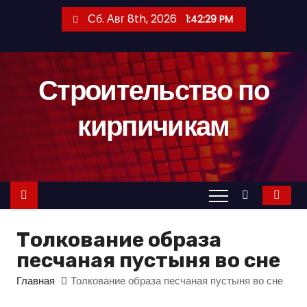
П
Сб. Авг 8th, 2026
1:42:30 PM
е
р
е
Строительство по
й
т
кирпичикам
и
к
с
о
д
е
Толкование образа
р
песчаная пустыня во сне
ж
и
Главная
Толкование образа песчаная пустыня во сне
м