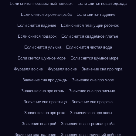
Если снится неизвестный человек
Если снится новая одежда
Если снится огромная рыба
Если снится падение
Если снится падение
Если снится плачущий ребенок
Если снится подарок
Если снится свадебное платье
Если снится улыбка
Если снится чистая вода
Если снится шумное море
Если снится шумное море
Журавля во сне
Журавля во сне
Значение сна про гора
Значение сна про дождь
Значение сна про море
Значение сна про огонь
Значение сна про письмо
Значение сна про птица
Значение сна про река
Значение сна про река
Значение сна про часы
Значение сна: гроб
Значение сна: огромная рыба
Значение сна: падение
Значение сна: плачущий ребенок