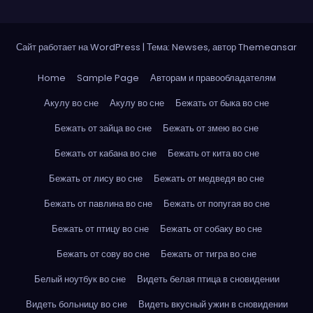
Сайт работает на WordPress
|
Тема: Newses, автор
Themeansar
Home
Sample Page
Авторам и правообладателям
Акулу во сне
Акулу во сне
Бежать от быка во сне
Бежать от зайца во сне
Бежать от змею во сне
Бежать от кабана во сне
Бежать от кита во сне
Бежать от лису во сне
Бежать от медведя во сне
Бежать от павлина во сне
Бежать от попугая во сне
Бежать от птицу во сне
Бежать от собаку во сне
Бежать от сову во сне
Бежать от тигра во сне
Белый ноутбук во сне
Видеть белая птица в сновидении
Видеть больницу во сне
Видеть вкусный ужин в сновидении