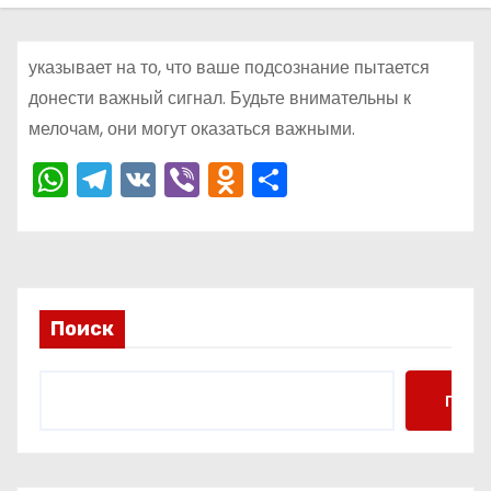
о
м
указывает на то, что ваше подсознание пытается
у
донести важный сигнал. Будьте внимательны к
мелочам, они могут оказаться важными.
W
T
V
Vi
O
О
h
el
K
b
d
тп
a
e
er
n
р
ts
gr
o
а
A
a
kl
в
Поиск
p
m
a
и
p
s
ть
Поис
s
ni