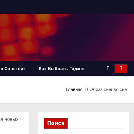
с Советник
Как Выбрать Гаджет
Главная
Образ снег во сне
ля новых
Поиск