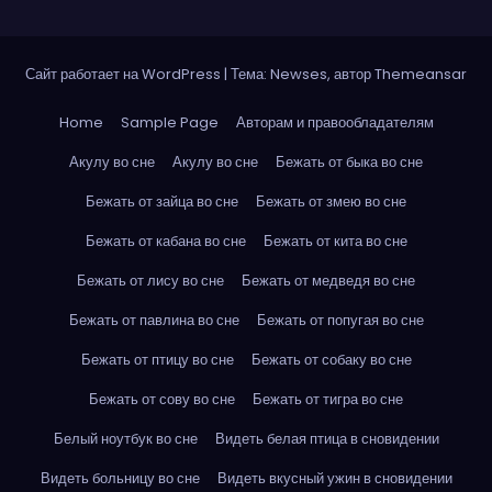
Сайт работает на WordPress
|
Тема: Newses, автор
Themeansar
Home
Sample Page
Авторам и правообладателям
Акулу во сне
Акулу во сне
Бежать от быка во сне
Бежать от зайца во сне
Бежать от змею во сне
Бежать от кабана во сне
Бежать от кита во сне
Бежать от лису во сне
Бежать от медведя во сне
Бежать от павлина во сне
Бежать от попугая во сне
Бежать от птицу во сне
Бежать от собаку во сне
Бежать от сову во сне
Бежать от тигра во сне
Белый ноутбук во сне
Видеть белая птица в сновидении
Видеть больницу во сне
Видеть вкусный ужин в сновидении