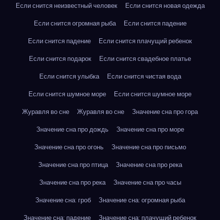
Если снится неизвестный человек
Если снится новая одежда
Если снится огромная рыба
Если снится падение
Если снится падение
Если снится плачущий ребенок
Если снится подарок
Если снится свадебное платье
Если снится улыбка
Если снится чистая вода
Если снится шумное море
Если снится шумное море
Журавля во сне
Журавля во сне
Значение сна про гора
Значение сна про дождь
Значение сна про море
Значение сна про огонь
Значение сна про письмо
Значение сна про птица
Значение сна про река
Значение сна про река
Значение сна про часы
Значение сна: гроб
Значение сна: огромная рыба
Значение сна: падение
Значение сна: плачущий ребенок