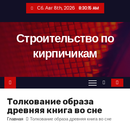
П
Сб. Авг 8th, 2026
8:30:16 AM
е
р
е
Строительство по
й
т
кирпичикам
и
к
с
о
д
е
Толкование образа
р
древняя книга во сне
ж
и
Главная
Толкование образа древняя книга во сне
м