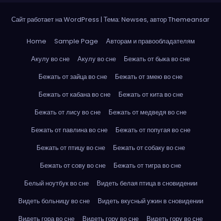
Сайт работает на WordPress
|
Тема: Newses, автор
Themeansar
Home
Sample Page
Авторам и правообладателям
Акулу во сне
Акулу во сне
Бежать от быка во сне
Бежать от зайца во сне
Бежать от змею во сне
Бежать от кабана во сне
Бежать от кита во сне
Бежать от лису во сне
Бежать от медведя во сне
Бежать от павлина во сне
Бежать от попугая во сне
Бежать от птицу во сне
Бежать от собаку во сне
Бежать от сову во сне
Бежать от тигра во сне
Белый ноутбук во сне
Видеть белая птица в сновидении
Видеть больницу во сне
Видеть вкусный ужин в сновидении
Видеть гора во сне
Видеть гору во сне
Видеть гору во сне