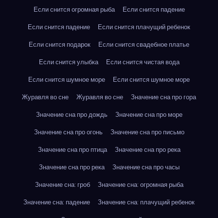
Если снится огромная рыба
Если снится падение
Если снится падение
Если снится плачущий ребенок
Если снится подарок
Если снится свадебное платье
Если снится улыбка
Если снится чистая вода
Если снится шумное море
Если снится шумное море
Журавля во сне
Журавля во сне
Значение сна про гора
Значение сна про дождь
Значение сна про море
Значение сна про огонь
Значение сна про письмо
Значение сна про птица
Значение сна про река
Значение сна про река
Значение сна про часы
Значение сна: гроб
Значение сна: огромная рыба
Значение сна: падение
Значение сна: плачущий ребенок