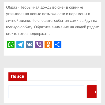
о
Образ «Необычная дождь во сне» в соннике
м
указывает на новые возможности и перемены в
у
личной жизни. Не спешите: события сами выйдут на
нужную орбиту. Обратите внимание на людей рядом:
кто-то готов поддержать.
W
T
V
Vi
O
О
h
el
K
b
d
тп
a
e
er
n
р
ts
gr
o
а
A
a
kl
в
Поиск
p
m
a
и
p
s
ть
Поис
s
ni