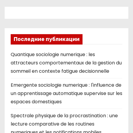
ki
Последние публикации
Quantique sociologie numerique : les
attracteurs comportementaux de la gestion du
sommeil en contexte fatigue decisionnelle
Emergente sociologie numerique : l'influence de
un apprentissage automatique supervise sur les
espaces domestiques
Spectrale physique de la procrastination : une
lecture comparative de les routines
numeriques et les notifications mobiles