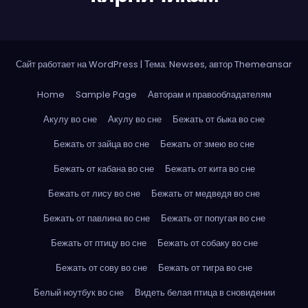
Сайт работает на WordPress
|
Тема: Newses, автор
Themeansar
Home
Sample Page
Авторам и правообладателям
Акулу во сне
Акулу во сне
Бежать от быка во сне
Бежать от зайца во сне
Бежать от змею во сне
Бежать от кабана во сне
Бежать от кита во сне
Бежать от лису во сне
Бежать от медведя во сне
Бежать от павлина во сне
Бежать от попугая во сне
Бежать от птицу во сне
Бежать от собаку во сне
Бежать от сову во сне
Бежать от тигра во сне
Белый ноутбук во сне
Видеть белая птица в сновидении