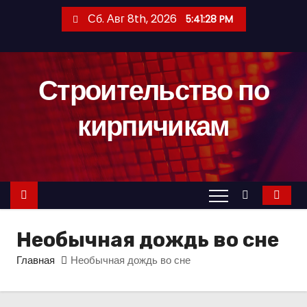
П
Сб. Авг 8th, 2026
5:41:29 PM
е
р
е
Строительство по
й
т
кирпичикам
и
к
с
о
д
е
Необычная дождь во сне
р
ж
Главная
Необычная дождь во сне
и
м