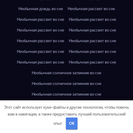
Необычная дождь во сне
Необычная рассвет во сне
Необычная рассвет во сне
Необычная рассвет во сне
Необычная рассвет во сне
Необычная рассвет во сне
Необычная рассвет во сне
Необычная рассвет во сне
Необычная рассвет во сне
Необычная рассвет во сне
Необычная рассвет во сне
Необычная рассвет во сне
Необычная солнечное затмение во сне
Необычная солнечное затмение во сне
Необычная солнечное затмение во сне
Необычная солнечное затмение во сне
Этот сайт использует куки-файлы и другие технологии, чтобы помочь
вам в навигации, а также предоставить лучший пользовательский
Необычная солнечное затмение во сне
опыт.
OK
Необычная солнечное затмение во сне