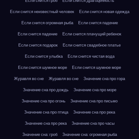
Если снится гроб
Если снится драгоценность
Если снится неизвестный человек
Если снится новая одежда
Если снится огромная рыба
Если снится падение
Если снится падение
Если снится плачущий ребенок
Если снится подарок
Если снится свадебное платье
Если снится улыбка
Если снится чистая вода
Если снится шумное море
Если снится шумное море
Журавля во сне
Журавля во сне
Значение сна про гора
Значение сна про дождь
Значение сна про море
Значение сна про огонь
Значение сна про письмо
Значение сна про птица
Значение сна про река
Значение сна про река
Значение сна про часы
Значение сна: гроб
Значение сна: огромная рыба