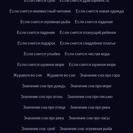
Если снится гроб
Если снится драгоценность
Если снится неизвестный человек
Если снится новая одежда
Если снится огромная рыба
Если снится падение
Если снится падение
Если снится плачущий ребенок
Если снится подарок
Если снится свадебное платье
Если снится улыбка
Если снится чистая вода
Если снится шумное море
Если снится шумное море
Журавля во сне
Журавля во сне
Значение сна про гора
Значение сна про дождь
Значение сна про море
Значение сна про огонь
Значение сна про письмо
Значение сна про птица
Значение сна про река
Значение сна про река
Значение сна про часы
Значение сна: гроб
Значение сна: огромная рыба