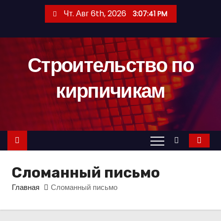
П
Чт. Авг 6th, 2026
3:07:42 PM
е
р
е
Строительство по
й
т
кирпичикам
и
к
с
о
д
е
Сломанный письмо
р
ж
Главная
Сломанный письмо
и
м