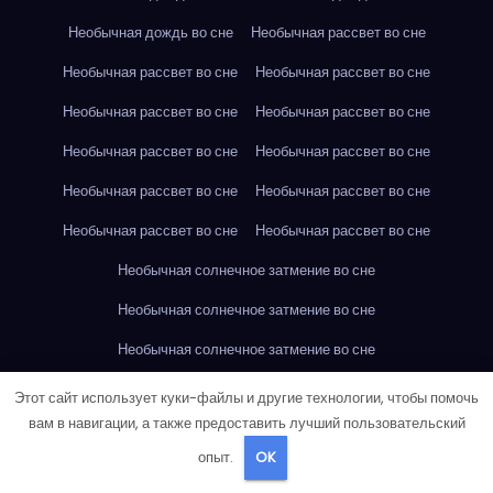
Необычная дождь во сне
Необычная рассвет во сне
Необычная рассвет во сне
Необычная рассвет во сне
Необычная рассвет во сне
Необычная рассвет во сне
Необычная рассвет во сне
Необычная рассвет во сне
Необычная рассвет во сне
Необычная рассвет во сне
Необычная рассвет во сне
Необычная рассвет во сне
Необычная солнечное затмение во сне
Необычная солнечное затмение во сне
Необычная солнечное затмение во сне
Необычная солнечное затмение во сне
Этот сайт использует куки-файлы и другие технологии, чтобы помочь
вам в навигации, а также предоставить лучший пользовательский
Необычная солнечное затмение во сне
опыт.
OK
Необычная солнечное затмение во сне