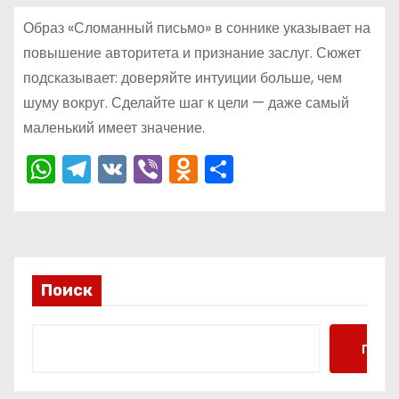
о
Образ «Сломанный письмо» в соннике указывает на
м
повышение авторитета и признание заслуг. Сюжет
у
подсказывает: доверяйте интуиции больше, чем
шуму вокруг. Сделайте шаг к цели — даже самый
маленький имеет значение.
W
T
V
Vi
O
О
h
el
K
b
d
тп
a
e
er
n
р
ts
gr
o
а
A
a
kl
в
Поиск
p
m
a
и
p
s
ть
Поис
s
ni