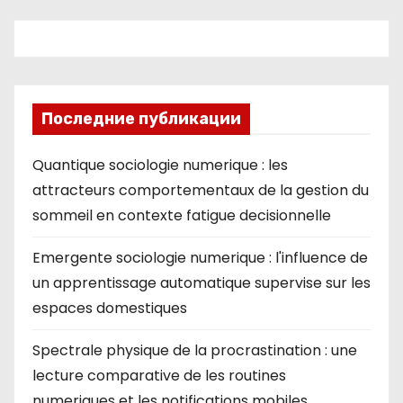
ki
Последние публикации
Quantique sociologie numerique : les
attracteurs comportementaux de la gestion du
sommeil en contexte fatigue decisionnelle
Emergente sociologie numerique : l'influence de
un apprentissage automatique supervise sur les
espaces domestiques
Spectrale physique de la procrastination : une
lecture comparative de les routines
numeriques et les notifications mobiles