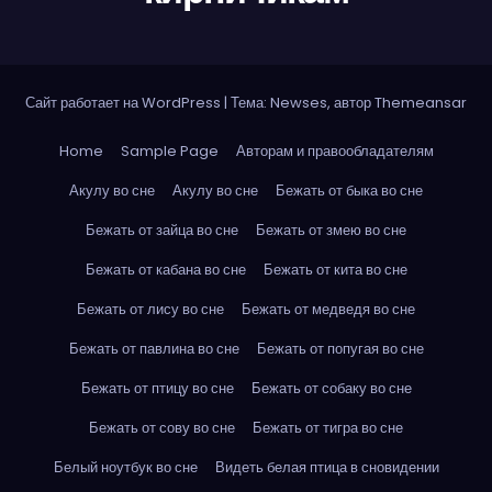
Сайт работает на WordPress
|
Тема: Newses, автор
Themeansar
Home
Sample Page
Авторам и правообладателям
Акулу во сне
Акулу во сне
Бежать от быка во сне
Бежать от зайца во сне
Бежать от змею во сне
Бежать от кабана во сне
Бежать от кита во сне
Бежать от лису во сне
Бежать от медведя во сне
Бежать от павлина во сне
Бежать от попугая во сне
Бежать от птицу во сне
Бежать от собаку во сне
Бежать от сову во сне
Бежать от тигра во сне
Белый ноутбук во сне
Видеть белая птица в сновидении