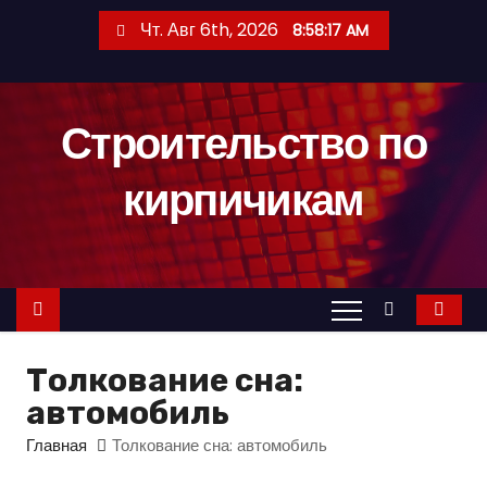
П
Чт. Авг 6th, 2026
8:58:18 AM
е
р
е
Строительство по
й
т
кирпичикам
и
к
с
о
д
е
Толкование сна:
р
автомобиль
ж
и
Главная
Толкование сна: автомобиль
м