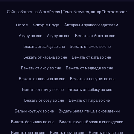
Сайт работает на WordPress
|
Тема: Newses, автор
Themeansar
Home
Sample Page
Авторам и правообладателям
Акулу во сне
Акулу во сне
Бежать от быка во сне
Бежать от зайца во сне
Бежать от змею во сне
Бежать от кабана во сне
Бежать от кита во сне
Бежать от лису во сне
Бежать от медведя во сне
Бежать от павлина во сне
Бежать от попугая во сне
Бежать от птицу во сне
Бежать от собаку во сне
Бежать от сову во сне
Бежать от тигра во сне
Белый ноутбук во сне
Видеть белая птица в сновидении
Видеть больницу во сне
Видеть вкусный ужин в сновидении
Видеть гора во сне
Видеть гору во сне
Видеть гору во сне