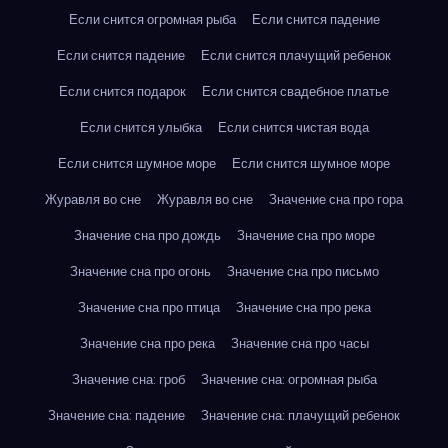
Если снится огромная рыба
Если снится падение
Если снится падение
Если снится плачущий ребенок
Если снится подарок
Если снится свадебное платье
Если снится улыбка
Если снится чистая вода
Если снится шумное море
Если снится шумное море
Журавля во сне
Журавля во сне
Значение сна про гора
Значение сна про дождь
Значение сна про море
Значение сна про огонь
Значение сна про письмо
Значение сна про птица
Значение сна про река
Значение сна про река
Значение сна про часы
Значение сна: гроб
Значение сна: огромная рыба
Значение сна: падение
Значение сна: плачущий ребенок