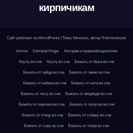
кирпичикам
Сайт работает на WordPress
|
Тема: Newses, автор
Themeansar
Home
Sample Page
Авторам и правообладателям
Акулу во сне
Акулу во сне
Бежать от быка во сне
Бежать от зайца во сне
Бежать от змею во сне
Бежать от кабана во сне
Бежать от кита во сне
Бежать от лису во сне
Бежать от медведя во сне
Бежать от павлина во сне
Бежать от попугая во сне
Бежать от птицу во сне
Бежать от собаку во сне
Бежать от сову во сне
Бежать от тигра во сне