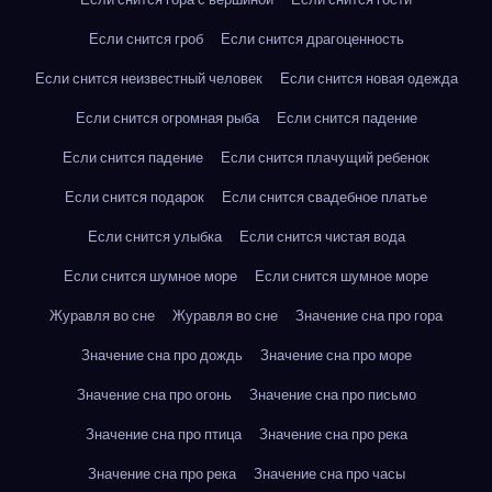
Если снится гроб
Если снится драгоценность
Если снится неизвестный человек
Если снится новая одежда
Если снится огромная рыба
Если снится падение
Если снится падение
Если снится плачущий ребенок
Если снится подарок
Если снится свадебное платье
Если снится улыбка
Если снится чистая вода
Если снится шумное море
Если снится шумное море
Журавля во сне
Журавля во сне
Значение сна про гора
Значение сна про дождь
Значение сна про море
Значение сна про огонь
Значение сна про письмо
Значение сна про птица
Значение сна про река
Значение сна про река
Значение сна про часы