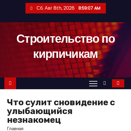
П
Сб. Авг 8th, 2026
8:59:08 AM
е
р
е
Строительство по
й
т
кирпичикам
и
к
с
о
д
е
Что сулит сновидение с
р
улыбающийся
ж
незнакомец
и
м
Главная