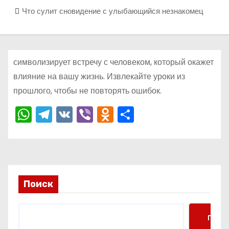
о
Что сулит сновидение с улыбающийся незнакомец
м
у
символизирует встречу с человеком, который окажет
влияние на вашу жизнь. Извлекайте уроки из
прошлого, чтобы не повторять ошибок.
W
T
V
Vi
O
О
h
el
K
b
d
тп
a
e
er
n
р
ts
gr
o
а
A
a
kl
в
Поиск
p
m
a
и
p
s
ть
Поис
s