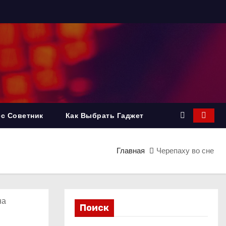
с Советник
Как Выбрать Гаджет
Главная
Черепаху во сне
на
Поиск