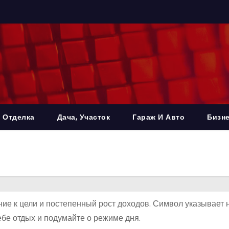
 Отделка
Дача, Участок
Гараж И Авто
Бизне
ние к цели и постепенный рост доходов. Символ указывает 
ебе отдых и подумайте о режиме дня.