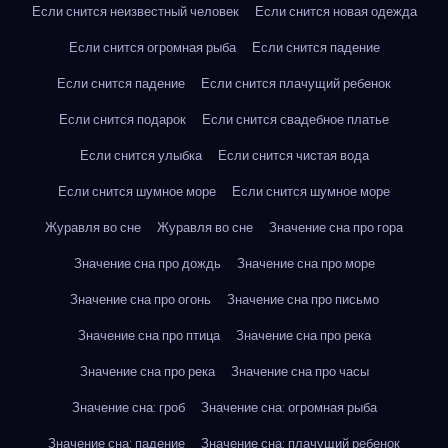
Если снится неизвестный человек
Если снится новая одежда
Если снится огромная рыба
Если снится падение
Если снится падение
Если снится плачущий ребенок
Если снится подарок
Если снится свадебное платье
Если снится улыбка
Если снится чистая вода
Если снится шумное море
Если снится шумное море
Журавля во сне
Журавля во сне
Значение сна про гора
Значение сна про дождь
Значение сна про море
Значение сна про огонь
Значение сна про письмо
Значение сна про птица
Значение сна про река
Значение сна про река
Значение сна про часы
Значение сна: гроб
Значение сна: огромная рыба
Значение сна: падение
Значение сна: плачущий ребенок