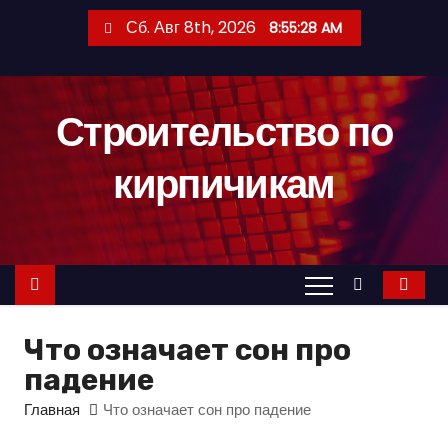
П
Сб. Авг 8th, 2026
8:55:29 AM
е
р
е
Строительство по
й
т
кирпичикам
и
к
с
о
д
е
Что означает сон про
р
падение
ж
и
Главная
Что означает сон про падение
м