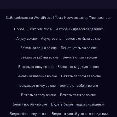
Сайт работает на WordPress
|
Тема: Newses, автор
Themeansar
Home
Sample Page
Авторам и правообладателям
Акулу во сне
Акулу во сне
Бежать от быка во сне
Бежать от зайца во сне
Бежать от змею во сне
Бежать от кабана во сне
Бежать от кита во сне
Бежать от лису во сне
Бежать от медведя во сне
Бежать от павлина во сне
Бежать от попугая во сне
Бежать от птицу во сне
Бежать от собаку во сне
Бежать от сову во сне
Бежать от тигра во сне
Белый ноутбук во сне
Видеть белая птица в сновидении
Видеть больницу во сне
Видеть вкусный ужин в сновидении