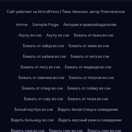
Сайт работает на WordPress
|
Тема: Newses, автор
Themeansar
Home
Sample Page
Авторам и правообладателям
Акулу во сне
Акулу во сне
Бежать от быка во сне
Бежать от зайца во сне
Бежать от змею во сне
Бежать от кабана во сне
Бежать от кита во сне
Бежать от лису во сне
Бежать от медведя во сне
Бежать от павлина во сне
Бежать от попугая во сне
Бежать от птицу во сне
Бежать от собаку во сне
Бежать от сову во сне
Бежать от тигра во сне
Белый ноутбук во сне
Видеть белая птица в сновидении
Видеть больницу во сне
Видеть вкусный ужин в сновидении
Видеть гора во сне
Видеть гору во сне
Видеть гору во сне