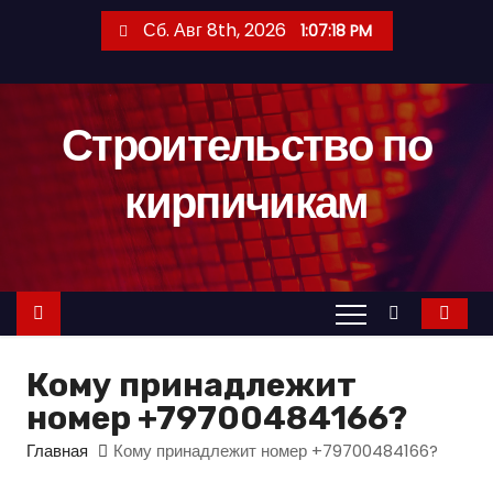
П
Сб. Авг 8th, 2026
1:07:19 PM
е
р
е
Строительство по
й
т
кирпичикам
и
к
с
о
д
е
Кому принадлежит
р
номер +79700484166?
ж
и
Главная
Кому принадлежит номер +79700484166?
м