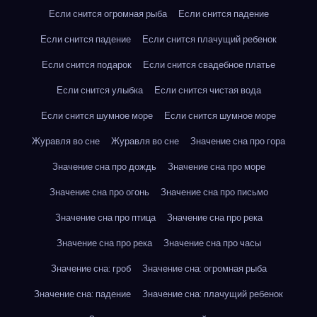
Если снится огромная рыба
Если снится падение
Если снится падение
Если снится плачущий ребенок
Если снится подарок
Если снится свадебное платье
Если снится улыбка
Если снится чистая вода
Если снится шумное море
Если снится шумное море
Журавля во сне
Журавля во сне
Значение сна про гора
Значение сна про дождь
Значение сна про море
Значение сна про огонь
Значение сна про письмо
Значение сна про птица
Значение сна про река
Значение сна про река
Значение сна про часы
Значение сна: гроб
Значение сна: огромная рыба
Значение сна: падение
Значение сна: плачущий ребенок