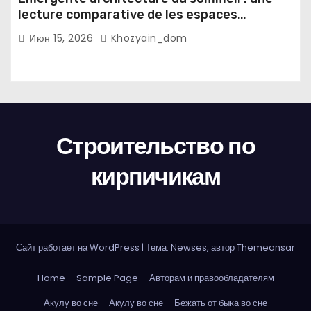
lecture comparative de les espaces
domestiques et les habitudes d'ecriture
Июн 15, 2026
Khozyain_dom
Строительство по
кирпичикам
Сайт работает на WordPress
|
Тема: Newses, автор
Themeansar
Home
Sample Page
Авторам и правообладателям
Акулу во сне
Акулу во сне
Бежать от быка во сне