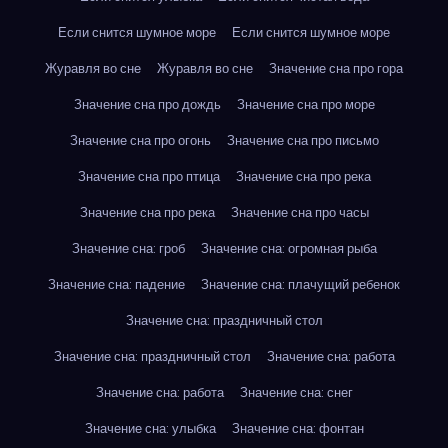
Если снится шумное море
Если снится шумное море
Журавля во сне
Журавля во сне
Значение сна про гора
Значение сна про дождь
Значение сна про море
Значение сна про огонь
Значение сна про письмо
Значение сна про птица
Значение сна про река
Значение сна про река
Значение сна про часы
Значение сна: гроб
Значение сна: огромная рыба
Значение сна: падение
Значение сна: плачущий ребенок
Значение сна: праздничный стол
Значение сна: праздничный стол
Значение сна: работа
Значение сна: работа
Значение сна: снег
Значение сна: улыбка
Значение сна: фонтан