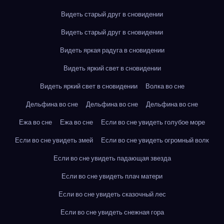
Видеть старый друг в сновидении
Видеть старый друг в сновидении
Видеть яркая радуга в сновидении
Видеть яркий свет в сновидении
Видеть яркий свет в сновидении
Волка во сне
Дельфина во сне
Дельфина во сне
Дельфина во сне
Ежа во сне
Ежа во сне
Если во сне увидеть голубое море
Если во сне увидеть змей
Если во сне увидеть огромный волк
Если во сне увидеть падающая звезда
Если во сне увидеть плач матери
Если во сне увидеть сказочный лес
Если во сне увидеть снежная гора