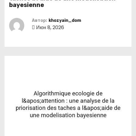
о
bayesienne
м
у
Автор:
khozyain_dom
Июн 8, 2026