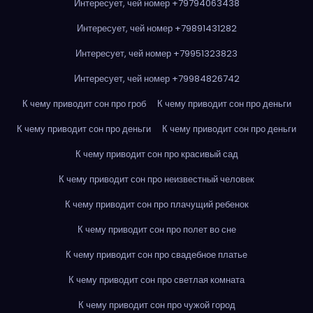
Интересует, чей номер +79794063438
Интересует, чей номер +79891431282
Интересует, чей номер +79951323823
Интересует, чей номер +79984826742
К чему приводит сон про гроб
К чему приводит сон про деньги
К чему приводит сон про деньги
К чему приводит сон про деньги
К чему приводит сон про красивый сад
К чему приводит сон про неизвестный человек
К чему приводит сон про плачущий ребенок
К чему приводит сон про полет во сне
К чему приводит сон про свадебное платье
К чему приводит сон про светлая комната
К чему приводит сон про чужой город