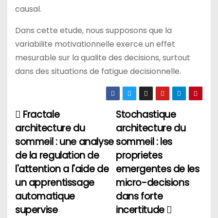
causal.
Dans cette etude, nous supposons que la
variabilite motivationnelle exerce un effet
mesurable sur la qualite des decisions, surtout
dans des situations de fatigue decisionnelle.
Fractale
Stochastique
Н
architecture du
architecture du
а
sommeil : une analyse
sommeil : les
de la regulation de
proprietes
в
l'attention a l'aide de
emergentes de les
и
un apprentissage
micro-decisions
automatique
dans forte
г
supervise
incertitude