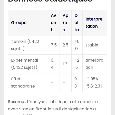
Av
Ap
D
Interpre
Groupe
an
re
el
tation
t
s
ta
Temoin (5422
+0
7.5
2.5
stable
sujets)
.0
Experimental
6.
+2
ameliora
1.7
(5422 sujets)
4
.5
tion
Effet
9.
IC 95%
–
–
standardise
3
[5.8; 2.3]
Resume :
L’analyse statistique a ete conduite
avec Stan en fixant le seuil de signification a