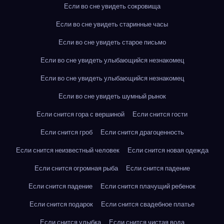
Если во сне увидеть сокровища
Если во сне увидеть старинные часы
Если во сне увидеть старое письмо
Если во сне увидеть улыбающийся незнакомец
Если во сне увидеть улыбающийся незнакомец
Если во сне увидеть шумный рынок
Если снится гора с вершиной
Если снится гости
Если снится гроб
Если снится драгоценность
Если снится неизвестный человек
Если снится новая одежда
Если снится огромная рыба
Если снится падение
Если снится падение
Если снится плачущий ребенок
Если снится подарок
Если снится свадебное платье
Если снится улыбка
Если снится чистая вода