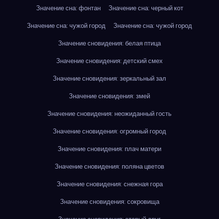
Значение сна: фонтан
Значение сна: черный кот
Значение сна: чужой город
Значение сна: чужой город
Значение сновидения: белая птица
Значение сновидения: детский смех
Значение сновидения: зеркальный зал
Значение сновидения: змей
Значение сновидения: неожиданный гость
Значение сновидения: огромный город
Значение сновидения: плач матери
Значение сновидения: поляна цветов
Значение сновидения: снежная гора
Значение сновидения: сокровища