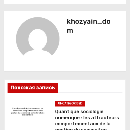
а
ц
khozyain_do
и
m
я
п
о
з
а
Похожая запись
п
UNCATEGORISED
и
Quantique sociologie
numerique : les attracteurs
с
comportementaux de la
gestion du sommeil en