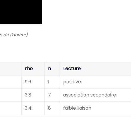
n de l’auteur)
rho
n
Lecture
9.6
1
positive
3.8
7
association secondaire
3.4
8
faible liaison