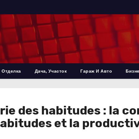
 Отделка
Дача, Участок
Гараж И Авто
Бизне
ie des habitudes : la cor
abitudes et la productiv