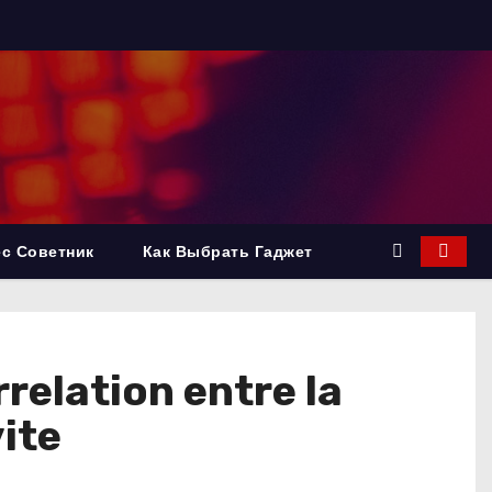
с Советник
Как Выбрать Гаджет
relation entre la
ite