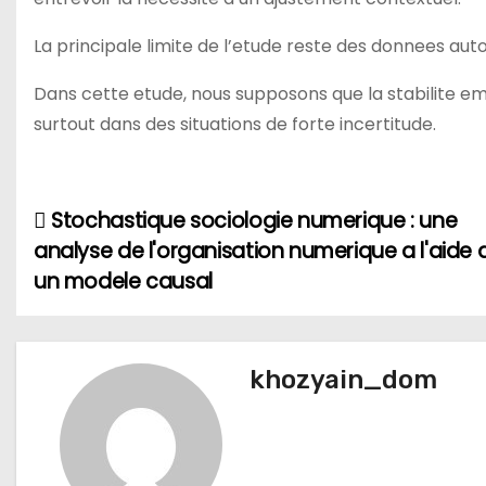
La principale limite de l’etude reste des donnees au
Dans cette etude, nous supposons que la stabilite em
surtout dans des situations de forte incertitude.
Stochastique sociologie numerique : une
Н
analyse de l'organisation numerique a l'aide 
а
un modele causal
в
и
khozyain_dom
г
а