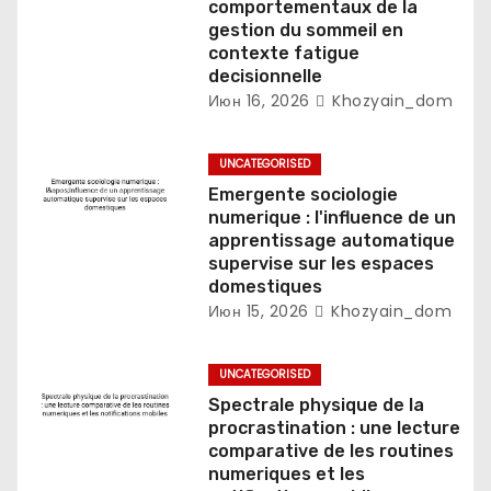
с
comportementaux de la
gestion du sommeil en
я
contexte fatigue
decisionnelle
м
Июн 16, 2026
Khozyain_dom
UNCATEGORISED
Emergente sociologie
numerique : l'influence de un
apprentissage automatique
supervise sur les espaces
domestiques
Июн 15, 2026
Khozyain_dom
UNCATEGORISED
Spectrale physique de la
procrastination : une lecture
comparative de les routines
numeriques et les