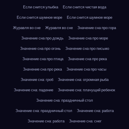
Если снится улыбка
Если снится чистая вода
Если снится шумное море
Если снится шумное море
Журавля во сне
Журавля во сне
Значение сна про гора
Значение сна про дождь
Значение сна про море
Значение сна про огонь
Значение сна про письмо
Значение сна про птица
Значение сна про река
Значение сна про река
Значение сна про часы
Значение сна: гроб
Значение сна: огромная рыба
Значение сна: падение
Значение сна: плачущий ребенок
Значение сна: праздничный стол
Значение сна: праздничный стол
Значение сна: работа
Значение сна: работа
Значение сна: снег