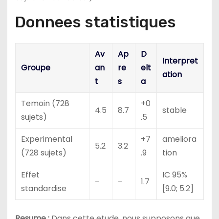
Donnees statistiques
Av
Ap
D
Interpret
Groupe
an
re
elt
ation
t
s
a
Temoin (728
+0
4.5
8.7
stable
sujets)
.5
Experimental
+7
ameliora
5.2
3.2
(728 sujets)
.9
tion
Effet
IC 95%
–
–
1.7
standardise
[9.0; 5.2]
Resume :
Dans cette etude, nous supposons que