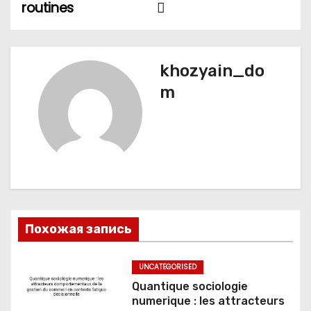
routines
а
ц
khozyain_do
и
m
я
п
о
з
а
Похожая запись
п
UNCATEGORISED
и
Quantique sociologie
numerique : les attracteurs