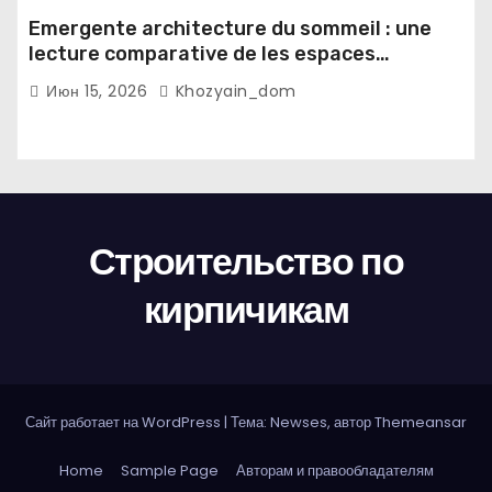
Emergente architecture du sommeil : une
lecture comparative de les espaces
domestiques et les habitudes d'ecriture
Июн 15, 2026
Khozyain_dom
Строительство по
кирпичикам
Сайт работает на WordPress
|
Тема: Newses, автор
Themeansar
Home
Sample Page
Авторам и правообладателям