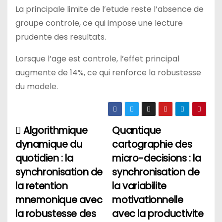
La principale limite de l’etude reste l’absence de
groupe controle, ce qui impose une lecture
prudente des resultats.
Lorsque l’age est controle, l’effet principal
augmente de 14%, ce qui renforce la robustesse
du modele.
Algorithmique
Quantique
Н
dynamique du
cartographie des
а
quotidien : la
micro-decisions : la
synchronisation de
synchronisation de
в
la retention
la variabilite
и
mnemonique avec
motivationnelle
la robustesse des
avec la productivite
г