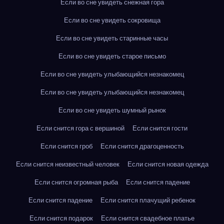
Если во сне увидеть снежная гора
Если во сне увидеть сокровища
Если во сне увидеть старинные часы
Если во сне увидеть старое письмо
Если во сне увидеть улыбающийся незнакомец
Если во сне увидеть улыбающийся незнакомец
Если во сне увидеть шумный рынок
Если снится гора с вершиной
Если снится гости
Если снится гроб
Если снится драгоценность
Если снится неизвестный человек
Если снится новая одежда
Если снится огромная рыба
Если снится падение
Если снится падение
Если снится плачущий ребенок
Если снится подарок
Если снится свадебное платье