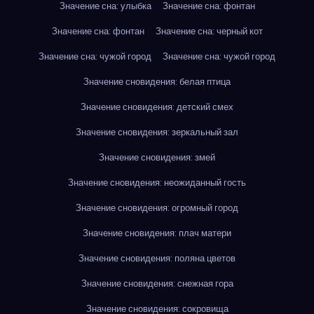
Значение сна: улыбка
Значение сна: фонтан
Значение сна: фонтан
Значение сна: черный кот
Значение сна: чужой город
Значение сна: чужой город
Значение сновидения: белая птица
Значение сновидения: детский смех
Значение сновидения: зеркальный зал
Значение сновидения: змей
Значение сновидения: неожиданный гость
Значение сновидения: огромный город
Значение сновидения: плач матери
Значение сновидения: поляна цветов
Значение сновидения: снежная гора
Значение сновидения: сокровища