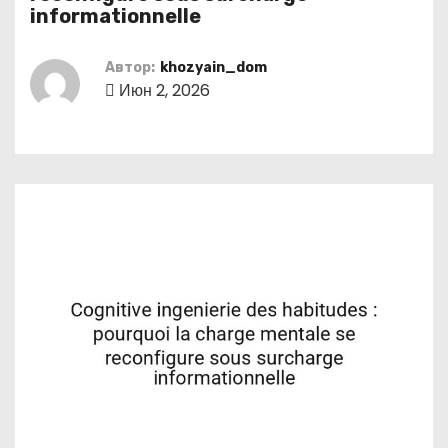
о
informationnelle
м
у
Автор:
khozyain_dom
Июн 2, 2026