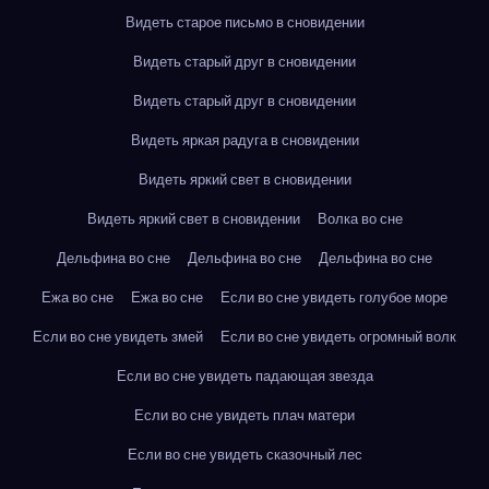
Видеть старое письмо в сновидении
Видеть старый друг в сновидении
Видеть старый друг в сновидении
Видеть яркая радуга в сновидении
Видеть яркий свет в сновидении
Видеть яркий свет в сновидении
Волка во сне
Дельфина во сне
Дельфина во сне
Дельфина во сне
Ежа во сне
Ежа во сне
Если во сне увидеть голубое море
Если во сне увидеть змей
Если во сне увидеть огромный волк
Если во сне увидеть падающая звезда
Если во сне увидеть плач матери
Если во сне увидеть сказочный лес