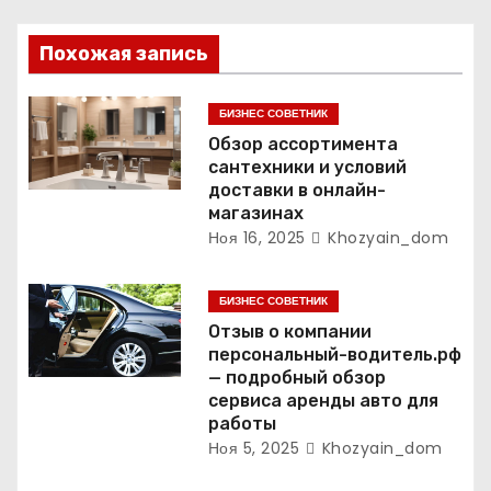
п
Похожая запись
о
БИЗНЕС СОВЕТНИК
з
Обзор ассортимента
а
сантехники и условий
доставки в онлайн-
п
магазинах
Ноя 16, 2025
Khozyain_dom
и
с
БИЗНЕС СОВЕТНИК
Отзыв о компании
я
персональный-водитель.рф
— подробный обзор
м
сервиса аренды авто для
работы
Ноя 5, 2025
Khozyain_dom