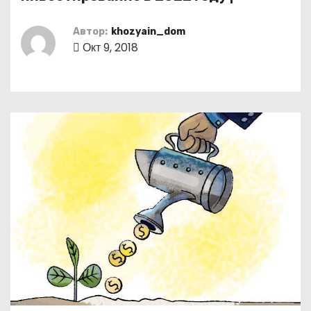
о
м
Автор:
khozyain_dom
у
Окт 9, 2018