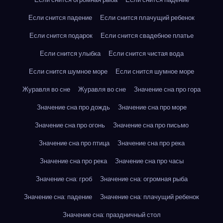
Если снится падение
Если снится плачущий ребенок
Если снится подарок
Если снится свадебное платье
Если снится улыбка
Если снится чистая вода
Если снится шумное море
Если снится шумное море
Журавля во сне
Журавля во сне
Значение сна про гора
Значение сна про дождь
Значение сна про море
Значение сна про огонь
Значение сна про письмо
Значение сна про птица
Значение сна про река
Значение сна про река
Значение сна про часы
Значение сна: гроб
Значение сна: огромная рыба
Значение сна: падение
Значение сна: плачущий ребенок
Значение сна: праздничный стол