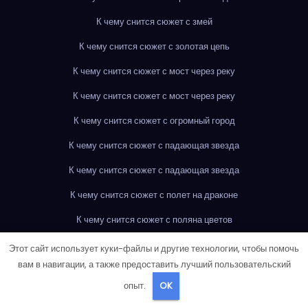
К чему снится сюжет с змей
К чему снится сюжет с золотая цепь
К чему снится сюжет с мост через реку
К чему снится сюжет с мост через реку
К чему снится сюжет с огромный город
К чему снится сюжет с падающая звезда
К чему снится сюжет с падающая звезда
К чему снится сюжет с полет на драконе
К чему снится сюжет с поляна цветов
К чему снится сюжет с сокровища
Этот сайт использует куки-файлы и другие технологии, чтобы помочь
вам в навигации, а также предоставить лучший пользовательский
К чему снится сюжет с старое письмо
опыт.
OK
К чему снится сюжет с старое письмо