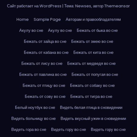
Сайт работает на WordPress
|
Тема: Newses, автор
Themeansar
Home
Sample Page
Авторам и правообладателям
Акулу во сне
Акулу во сне
Бежать от быка во сне
Бежать от зайца во сне
Бежать от змею во сне
Бежать от кабана во сне
Бежать от кита во сне
Бежать от лису во сне
Бежать от медведя во сне
Бежать от павлина во сне
Бежать от попугая во сне
Бежать от птицу во сне
Бежать от собаку во сне
Бежать от сову во сне
Бежать от тигра во сне
Белый ноутбук во сне
Видеть белая птица в сновидении
Видеть больницу во сне
Видеть вкусный ужин в сновидении
Видеть гора во сне
Видеть гору во сне
Видеть гору во сне