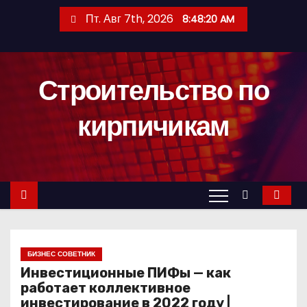
П
Пт. Авг 7th, 2026
8:48:21 AM
е
р
е
Строительство по
й
т
кирпичикам
и
к
с
о
д
е
р
БИЗНЕС СОВЕТНИК
ж
Инвестиционные ПИФы — как
и
работает коллективное
м
инвестирование в 2022 году |