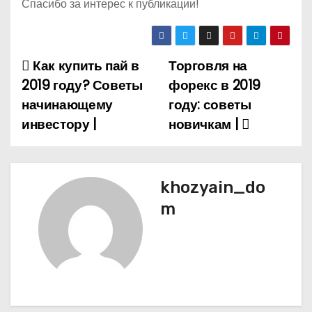
Спасибо за интерес к публикации!
Как купить пай в
Торговля на
Н
2019 году? Советы
форекс в 2019
а
начинающему
году: советы
инвестору |
новичкам |
в
и
г
khozyain_do
m
а
ц
и
я