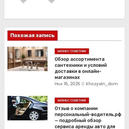
я
п
о
Похожая запись
з
БИЗНЕС СОВЕТНИК
а
Обзор ассортимента
сантехники и условий
п
доставки в онлайн-
магазинах
и
Ноя 16, 2025
Khozyain_dom
с
БИЗНЕС СОВЕТНИК
я
Отзыв о компании
персональный-водитель.рф
м
— подробный обзор
сервиса аренды авто для