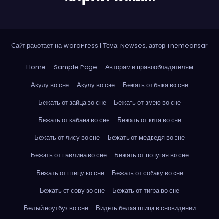
Сайт работает на WordPress
|
Тема: Newses, автор
Themeansar
Home
Sample Page
Авторам и правообладателям
Акулу во сне
Акулу во сне
Бежать от быка во сне
Бежать от зайца во сне
Бежать от змею во сне
Бежать от кабана во сне
Бежать от кита во сне
Бежать от лису во сне
Бежать от медведя во сне
Бежать от павлина во сне
Бежать от попугая во сне
Бежать от птицу во сне
Бежать от собаку во сне
Бежать от сову во сне
Бежать от тигра во сне
Белый ноутбук во сне
Видеть белая птица в сновидении