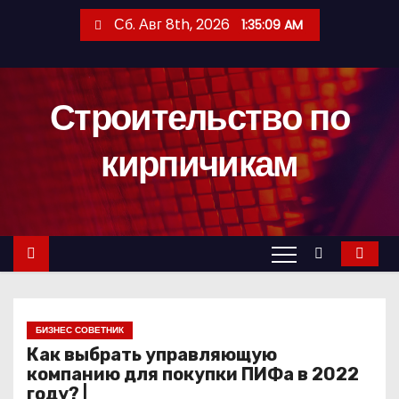
П
Сб. Авг 8th, 2026
1:35:10 AM
е
р
е
Строительство по
й
т
кирпичикам
и
к
с
о
д
е
р
БИЗНЕС СОВЕТНИК
ж
Как выбрать управляющую
и
компанию для покупки ПИФа в 2022
м
году? |