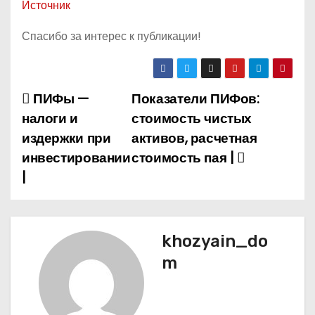
Источник
Спасибо за интерес к публикации!
ПИФы —
Показатели ПИФов:
Н
налоги и
стоимость чистых
а
издержки при
активов, расчетная
инвестировании
стоимость пая |
в
|
и
г
khozyain_do
а
m
ц
и