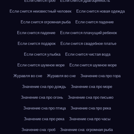
Если снится гроб
Если снится драгоценность
Если снится неизвестный человек
Если снится новая одежда
Если снится огромная рыба
Если снится падение
Если снится падение
Если снится плачущий ребенок
Если снится подарок
Если снится свадебное платье
Если снится улыбка
Если снится чистая вода
Если снится шумное море
Если снится шумное море
Журавля во сне
Журавля во сне
Значение сна про гора
Значение сна про дождь
Значение сна про море
Значение сна про огонь
Значение сна про письмо
Значение сна про птица
Значение сна про река
Значение сна про река
Значение сна про часы
Значение сна: гроб
Значение сна: огромная рыба