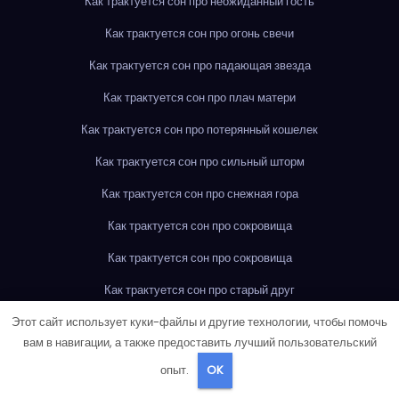
Как трактуется сон про неожиданный гость
Как трактуется сон про огонь свечи
Как трактуется сон про падающая звезда
Как трактуется сон про плач матери
Как трактуется сон про потерянный кошелек
Как трактуется сон про сильный шторм
Как трактуется сон про снежная гора
Как трактуется сон про сокровища
Как трактуется сон про сокровища
Как трактуется сон про старый друг
Этот сайт использует куки-файлы и другие технологии, чтобы помочь
Как трактуется сон про улыбающийся незнакомец
Карта сайта
вам в навигации, а также предоставить лучший пользовательский
Кому принадлежит номер +79006413304?
опыт.
OK
Кому принадлежит номер +79397037096?