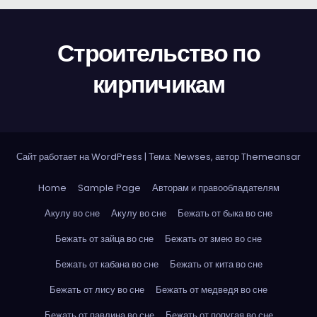
Строительство по
кирпичикам
Сайт работает на WordPress
|
Тема: Newses, автор
Themeansar
Home
Sample Page
Авторам и правообладателям
Акулу во сне
Акулу во сне
Бежать от быка во сне
Бежать от зайца во сне
Бежать от змею во сне
Бежать от кабана во сне
Бежать от кита во сне
Бежать от лису во сне
Бежать от медведя во сне
Бежать от павлина во сне
Бежать от попугая во сне