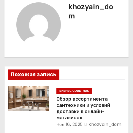
и
khozyain_do
г
m
а
ц
и
я
Похожая запись
п
о
БИЗНЕС СОВЕТНИК
Обзор ассортимента
з
сантехники и условий
доставки в онлайн-
а
магазинах
Ноя 16, 2025
Khozyain_dom
п