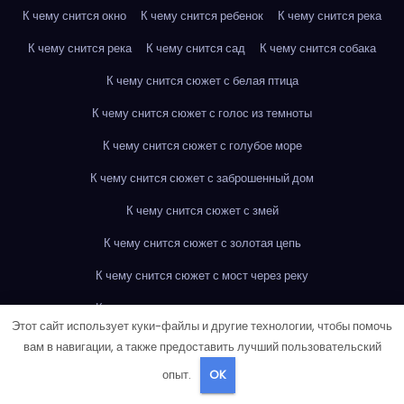
К чему снится окно
К чему снится ребенок
К чему снится река
К чему снится река
К чему снится сад
К чему снится собака
К чему снится сюжет с белая птица
К чему снится сюжет с голос из темноты
К чему снится сюжет с голубое море
К чему снится сюжет с заброшенный дом
К чему снится сюжет с змей
К чему снится сюжет с золотая цепь
К чему снится сюжет с мост через реку
К чему снится сюжет с мост через реку
Этот сайт использует куки-файлы и другие технологии, чтобы помочь
К чему снится сюжет с огромный город
вам в навигации, а также предоставить лучший пользовательский
К чему снится сюжет с падающая звезда
опыт.
OK