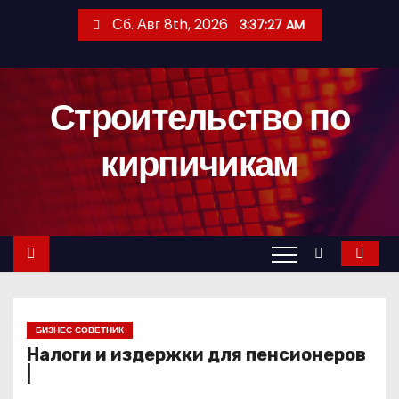
П
Сб. Авг 8th, 2026
3:37:28 AM
е
р
е
Строительство по
й
т
кирпичикам
и
к
с
о
д
е
р
БИЗНЕС СОВЕТНИК
ж
Налоги и издержки для пенсионеров
и
|
м