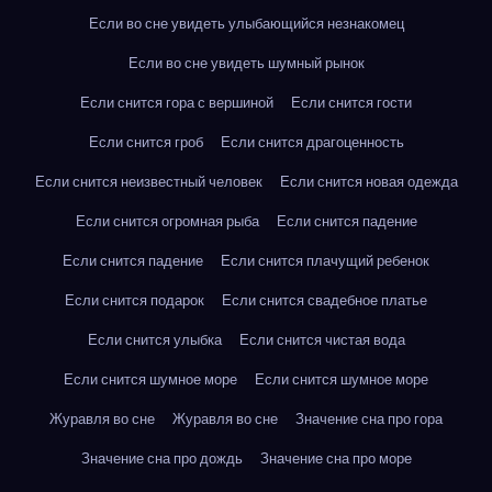
Если во сне увидеть улыбающийся незнакомец
Если во сне увидеть шумный рынок
Если снится гора с вершиной
Если снится гости
Если снится гроб
Если снится драгоценность
Если снится неизвестный человек
Если снится новая одежда
Если снится огромная рыба
Если снится падение
Если снится падение
Если снится плачущий ребенок
Если снится подарок
Если снится свадебное платье
Если снится улыбка
Если снится чистая вода
Если снится шумное море
Если снится шумное море
Журавля во сне
Журавля во сне
Значение сна про гора
Значение сна про дождь
Значение сна про море