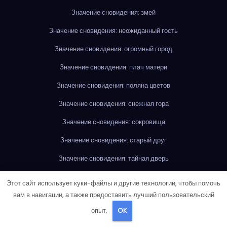
Значение сновидения: змей
Значение сновидения: неожиданный гость
Значение сновидения: огромный город
Значение сновидения: плач матери
Значение сновидения: поляна цветов
Значение сновидения: снежная гора
Значение сновидения: сокровища
Значение сновидения: старый друг
Значение сновидения: тайная дверь
Значение сновидения: яркая радуга
Этот сайт использует куки-файлы и другие технологии, чтобы помочь
вам в навигации, а также предоставить лучший пользовательский
Значение сновидения: яркая радуга
опыт.
OK
Значение сновидения: яркий свет
Золотой велосипед во сне