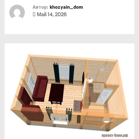
о
Автор:
khozyain_dom
м
Май 14, 2026
у