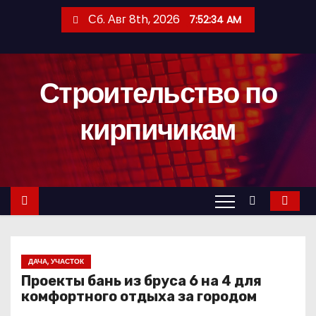
П
Сб. Авг 8th, 2026
7:52:35 AM
е
р
е
Строительство по
й
т
кирпичикам
и
к
с
о
д
е
р
ДАЧА, УЧАСТОК
ж
Проекты бань из бруса 6 на 4 для
и
комфортного отдыха за городом
м