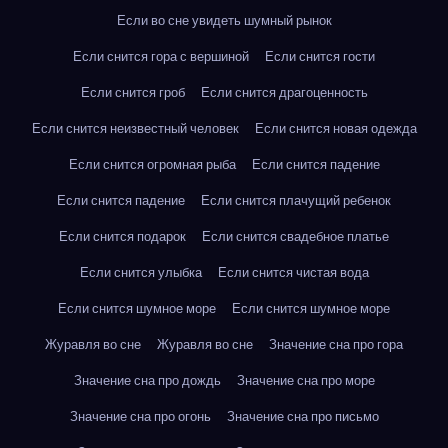
Если во сне увидеть шумный рынок
Если снится гора с вершиной
Если снится гости
Если снится гроб
Если снится драгоценность
Если снится неизвестный человек
Если снится новая одежда
Если снится огромная рыба
Если снится падение
Если снится падение
Если снится плачущий ребенок
Если снится подарок
Если снится свадебное платье
Если снится улыбка
Если снится чистая вода
Если снится шумное море
Если снится шумное море
Журавля во сне
Журавля во сне
Значение сна про гора
Значение сна про дождь
Значение сна про море
Значение сна про огонь
Значение сна про письмо