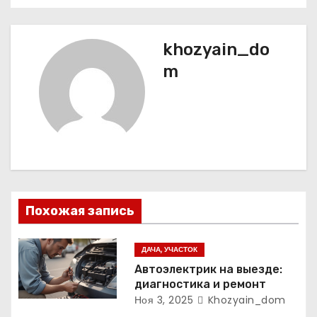
а
в
khozyain_do
и
m
г
а
ц
и
я
Похожая запись
п
ДАЧА, УЧАСТОК
о
Автоэлектрик на выезде:
диагностика и ремонт
з
Ноя 3, 2025
Khozyain_dom