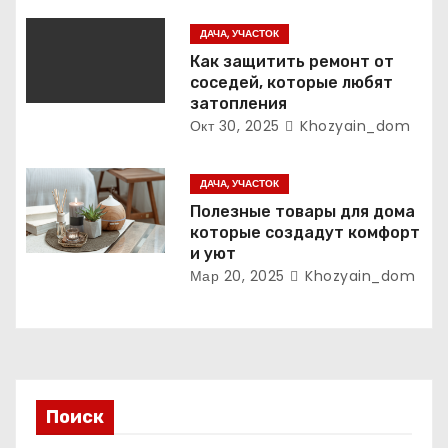
а
ДАЧА, УЧАСТОК
п
Как защитить ремонт от
соседей, которые любят
и
затопления
Окт 30, 2025
Khozyain_dom
с
я
ДАЧА, УЧАСТОК
Полезные товары для дома
м
которые создадут комфорт
и уют
Мар 20, 2025
Khozyain_dom
Поиск