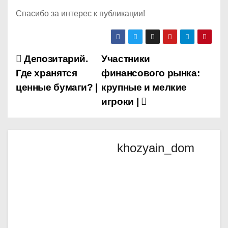
Спасибо за интерес к публикации!
Н
Депозитарий.
Участники
Где хранятся
финансового рынка:
а
ценные бумаги? |
крупные и мелкие
в
игроки |
и
г
khozyain_dom
а
ц
и