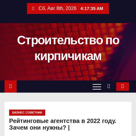
П
Сб. Авг 8th, 2026
4:17:36 AM
е
р
е
Строительство по
й
т
кирпичикам
и
к
с
о
д
е
р
БИЗНЕС СОВЕТНИК
ж
Рейтинговые агентства в 2022 году.
и
Зачем они нужны? |
м