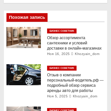
я
п
Похожая запись
о
з
БИЗНЕС СОВЕТНИК
Обзор ассортимента
а
сантехники и условий
доставки в онлайн-магазинах
п
Ноя 16, 2025
Khozyain_dom
и
БИЗНЕС СОВЕТНИК
с
Отзыв о компании
персональный-водитель.рф —
я
подробный обзор сервиса
аренды авто для работы
м
Ноя 5, 2025
Khozyain_dom
БИЗНЕС СОВЕТНИК