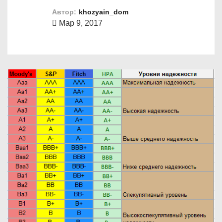
о
Автор:
khozyain_dom
м
Мар 9, 2017
у