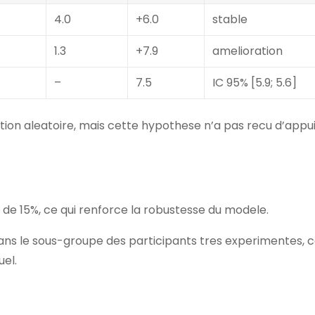
4.0
+6.0
stable
1.3
+7.9
amelioration
–
7.5
IC 95% [5.9; 5.6]
on aleatoire, mais cette hypothese n’a pas recu d’appu
e de 15%, ce qui renforce la robustesse du modele.
ans le sous-groupe des participants tres experimentes, c
uel.