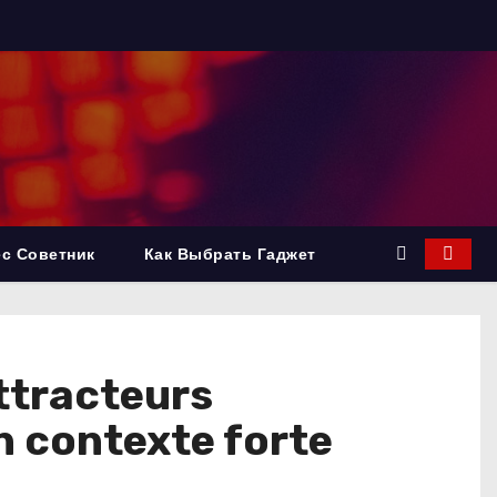
с Советник
Как Выбрать Гаджет
attracteurs
 contexte forte