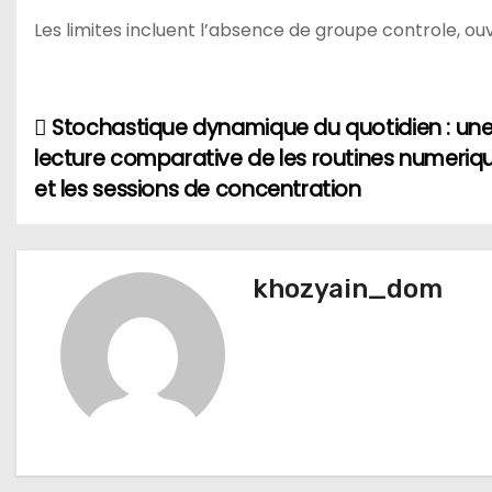
Les limites incluent l’absence de groupe controle, ouv
Stochastique dynamique du quotidien : un
Н
lecture comparative de les routines numeriq
а
et les sessions de concentration
в
и
khozyain_dom
г
а
ц
и