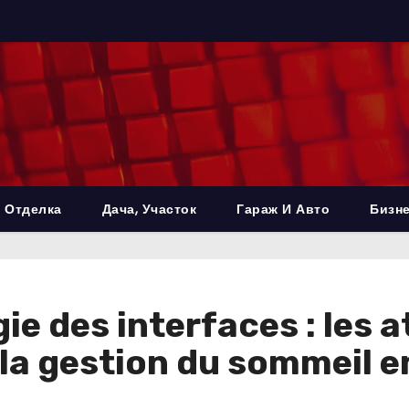
 Отделка
Дача, Участок
Гараж И Авто
Бизне
e des interfaces : les 
a gestion du sommeil en