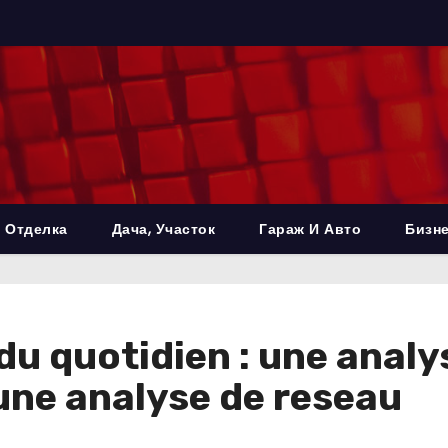
 Отделка
Дача, Участок
Гараж И Авто
Бизне
 quotidien : une analys
 une analyse de reseau