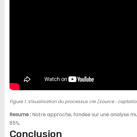
Figure 1. Visualisation du processus cle (source : captatio
Resume :
Notre approche, fondee sur une analyse mult
85%.
Conclusion