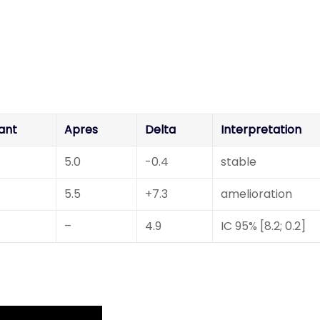
ant
Apres
Delta
Interpretation
5.0
-0.4
stable
5.5
+7.3
amelioration
–
4.9
IC 95% [8.2; 0.2]