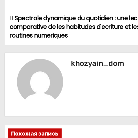
Spectrale dynamique du quotidien : une lec
Н
comparative de les habitudes d'ecriture et le
а
routines numeriques
в
и
khozyain_dom
г
а
ц
и
я
Похожая запись
п