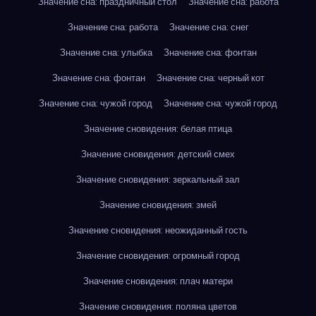
Значение сна: праздничный стол
Значение сна: работа
Значение сна: работа
Значение сна: снег
Значение сна: улыбка
Значение сна: фонтан
Значение сна: фонтан
Значение сна: черный кот
Значение сна: чужой город
Значение сна: чужой город
Значение сновидения: белая птица
Значение сновидения: детский смех
Значение сновидения: зеркальный зал
Значение сновидения: змей
Значение сновидения: неожиданный гость
Значение сновидения: огромный город
Значение сновидения: плач матери
Значение сновидения: поляна цветов