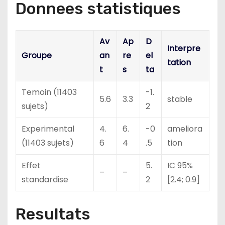
Donnees statistiques
Av
Ap
D
Interpre
Groupe
an
re
el
tation
t
s
ta
Temoin (11403
-1.
5.6
3.3
stable
sujets)
2
Experimental
4.
6.
-0
ameliora
(11403 sujets)
6
4
.5
tion
Effet
5.
IC 95%
–
–
standardise
2
[2.4; 0.9]
Resultats