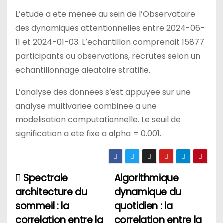
L’etude a ete menee au sein de l’Observatoire
des dynamiques attentionnelles entre 2024-06-
11 et 2024-01-03. L’echantillon comprenait 15877
participants ou observations, recrutes selon un
echantillonnage aleatoire stratifie.
L’analyse des donnees s’est appuyee sur une
analyse multivariee combinee a une
modelisation computationnelle. Le seuil de
signification a ete fixe a alpha = 0.001.
Spectrale
Algorithmique
Н
architecture du
dynamique du
а
sommeil : la
quotidien : la
correlation entre la
correlation entre la