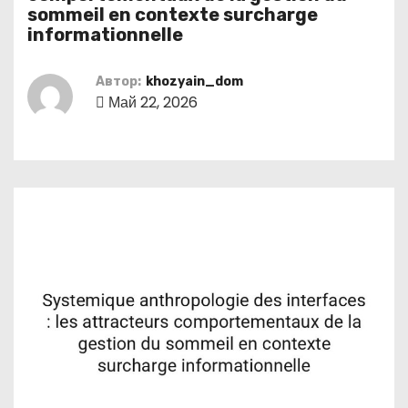
о
sommeil en contexte surcharge
informationnelle
м
у
Автор:
khozyain_dom
Май 22, 2026