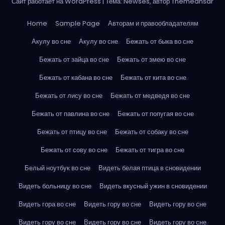
Сайт работает на WordPress
|
Тема: Newses, автор
Themeansar
Home
Sample Page
Авторам и правообладателям
Акулу во сне
Акулу во сне
Бежать от быка во сне
Бежать от зайца во сне
Бежать от змею во сне
Бежать от кабана во сне
Бежать от кита во сне
Бежать от лису во сне
Бежать от медведя во сне
Бежать от павлина во сне
Бежать от попугая во сне
Бежать от птицу во сне
Бежать от собаку во сне
Бежать от сову во сне
Бежать от тигра во сне
Белый ноутбук во сне
Видеть белая птица в сновидении
Видеть больницу во сне
Видеть вкусный ужин в сновидении
Видеть гора во сне
Видеть гору во сне
Видеть гору во сне
Видеть гору во сне
Видеть гору во сне
Видеть гору во сне