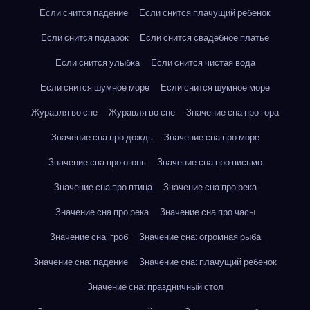
Если снится падение
Если снится плачущий ребенок
Если снится подарок
Если снится свадебное платье
Если снится улыбка
Если снится чистая вода
Если снится шумное море
Если снится шумное море
Журавля во сне
Журавля во сне
Значение сна про гора
Значение сна про дождь
Значение сна про море
Значение сна про огонь
Значение сна про письмо
Значение сна про птица
Значение сна про река
Значение сна про река
Значение сна про часы
Значение сна: гроб
Значение сна: огромная рыба
Значение сна: падение
Значение сна: плачущий ребенок
Значение сна: праздничный стол