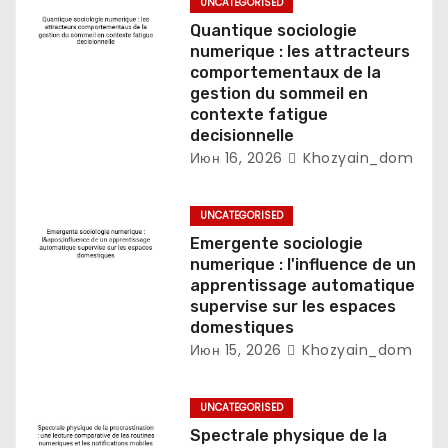
UNCATEGORISED
п
Quantique sociologie
и
numerique : les attracteurs
comportementaux de la
с
gestion du sommeil en
contexte fatigue
я
decisionnelle
Июн 16, 2026
Khozyain_dom
м
UNCATEGORISED
Emergente sociologie
numerique : l'influence de un
apprentissage automatique
supervise sur les espaces
domestiques
Июн 15, 2026
Khozyain_dom
UNCATEGORISED
Spectrale physique de la