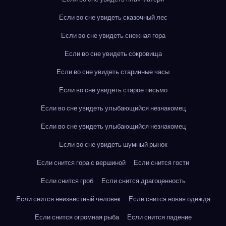
Если во сне увидеть сказочный лес
Если во сне увидеть снежная гора
Если во сне увидеть сокровища
Если во сне увидеть старинные часы
Если во сне увидеть старое письмо
Если во сне увидеть улыбающийся незнакомец
Если во сне увидеть улыбающийся незнакомец
Если во сне увидеть шумный рынок
Если снится гора с вершиной
Если снится гости
Если снится гроб
Если снится драгоценность
Если снится неизвестный человек
Если снится новая одежда
Если снится огромная рыба
Если снится падение