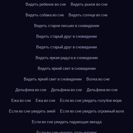
Видеть ребенок во сне
Видеть рынок во сне
Видеть собака во сне
Видеть солнце во сне
Видеть старое письмо в сновидении
Видеть старый друг в сновидении
Видеть старый друг в сновидении
Видеть яркая радуга в сновидении
Видеть яркий свет в сновидении
Видеть яркий свет в сновидении
Волка во сне
Дельфина во сне
Дельфина во сне
Дельфина во сне
Ежа во сне
Ежа во сне
Если во сне увидеть голубое море
Если во сне увидеть змей
Если во сне увидеть огромный волк
Если во сне увидеть падающая звезда
Если во сне увидеть плач матери