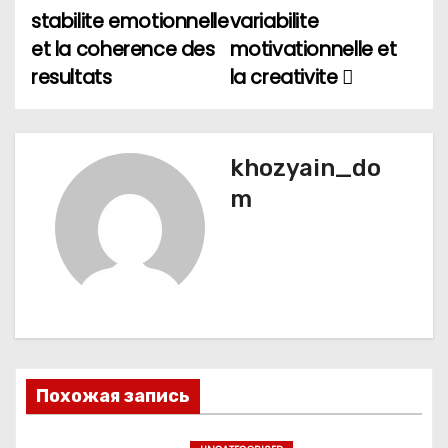
в
stabilite emotionnelle
variabilite
и
et la coherence des
motivationnelle et
resultats
la creativite
г
а
ц
khozyain_do
m
и
я
п
о
з
Похожая запись
а