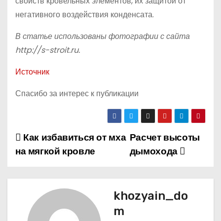
свойств кровельных элементов, их защитой от
негативного воздействия конденсата.
В статье использованы фотографии с сайта
http://s-stroit.ru
.
Источник
Спасибо за интерес к публикации
Как избавиться от мха
Расчет высоты
Н
на мягкой кровле
дымохода
а
в
khozyain_do
и
m