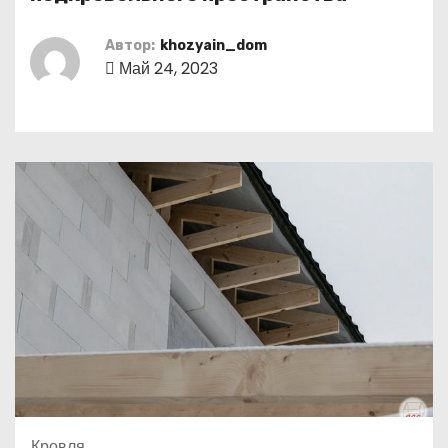
о
м
Автор:
khozyain_dom
у
Май 24, 2023
Кровля