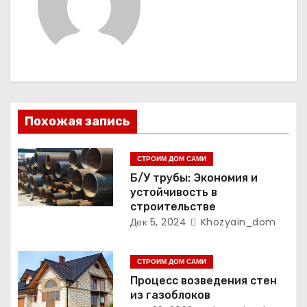
г
а
ц
и
я
Похожая запись
п
СТРОИМ ДОМ САМИ
о
Б/У трубы: Экономия и
устойчивость в
з
строительстве
Дек 5, 2024
Khozyain_dom
а
п
СТРОИМ ДОМ САМИ
Процесс возведения стен
и
из газоблоков