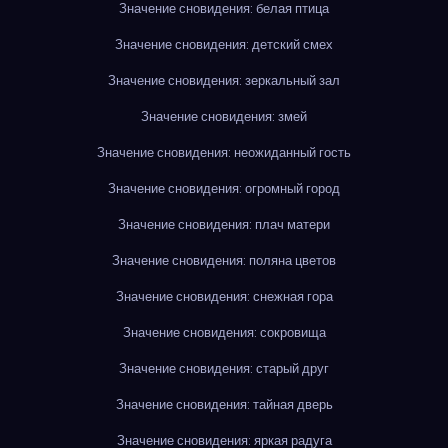
Значение сновидения: белая птица
Значение сновидения: детский смех
Значение сновидения: зеркальный зал
Значение сновидения: змей
Значение сновидения: неожиданный гость
Значение сновидения: огромный город
Значение сновидения: плач матери
Значение сновидения: поляна цветов
Значение сновидения: снежная гора
Значение сновидения: сокровища
Значение сновидения: старый друг
Значение сновидения: тайная дверь
Значение сновидения: яркая радуга