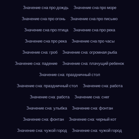
Значение сна про дождь
Значение сна про море
Значение сна про огонь
Значение сна про письмо
Значение сна про птица
Значение сна про река
Значение сна про река
Значение сна про часы
Значение сна: гроб
Значение сна: огромная рыба
Значение сна: падение
Значение сна: плачущий ребенок
Значение сна: праздничный стол
Значение сна: праздничный стол
Значение сна: работа
Значение сна: работа
Значение сна: снег
Значение сна: улыбка
Значение сна: фонтан
Значение сна: фонтан
Значение сна: черный кот
Значение сна: чужой город
Значение сна: чужой город