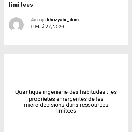
о
limitees
м
у
Автор:
khozyain_dom
Май 27, 2026