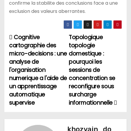
confirme la stabilite des conclusions face a une
exclusion des valeurs aberrantes.
Cognitive
Topologique
Н
cartographie des
topologie
а
micro-decisions : une
domestique :
analyse de
pourquoi les
в
l'organisation
sessions de
и
numerique a l'aide de
concentration se
un apprentissage
reconfigure sous
г
automatique
surcharge
а
supervise
informationnelle
ц
и
khozyain_do