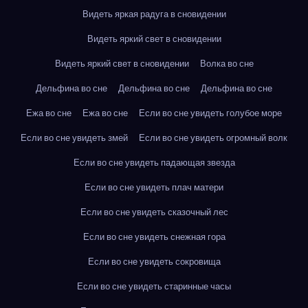
Видеть яркая радуга в сновидении
Видеть яркий свет в сновидении
Видеть яркий свет в сновидении
Волка во сне
Дельфина во сне
Дельфина во сне
Дельфина во сне
Ежа во сне
Ежа во сне
Если во сне увидеть голубое море
Если во сне увидеть змей
Если во сне увидеть огромный волк
Если во сне увидеть падающая звезда
Если во сне увидеть плач матери
Если во сне увидеть сказочный лес
Если во сне увидеть снежная гора
Если во сне увидеть сокровища
Если во сне увидеть старинные часы