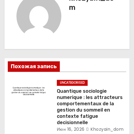
я
m
п
о
з
а
Похожая запись
п
и
UNCATEGORISED
Quantique sociologie
с
numerique : les attracteurs
comportementaux de la
я
gestion du sommeil en
contexte fatigue
м
decisionnelle
Июн 16, 2026
Khozyain_dom