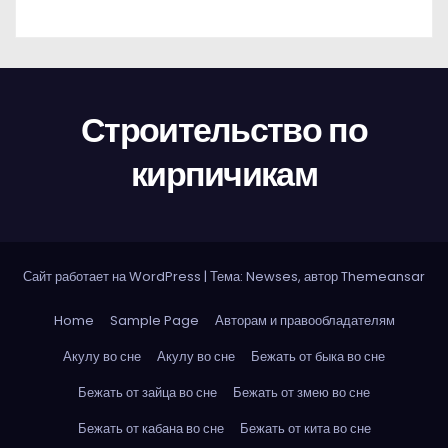
Строительство по
кирпичикам
Сайт работает на WordPress
|
Тема: Newses, автор
Themeansar
Home
Sample Page
Авторам и правообладателям
Акулу во сне
Акулу во сне
Бежать от быка во сне
Бежать от зайца во сне
Бежать от змею во сне
Бежать от кабана во сне
Бежать от кита во сне