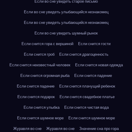
Если во сне увидеть старое письмо
Если во сне увидеть улыбающийся незнакомец
Если во сне увидеть улыбающийся незнакомец
Если во сне увидеть шумный рынок
Если снится гора с вершиной
Если снится гости
Если снится гроб
Если снится драгоценность
Если снится неизвестный человек
Если снится новая одежда
Если снится огромная рыба
Если снится падение
Если снится падение
Если снится плачущий ребенок
Если снится подарок
Если снится свадебное платье
Если снится улыбка
Если снится чистая вода
Если снится шумное море
Если снится шумное море
Журавля во сне
Журавля во сне
Значение сна про гора