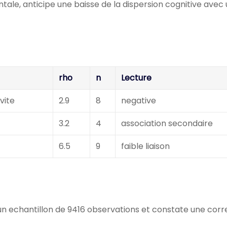
le, anticipe une baisse de la dispersion cognitive avec
rho
n
Lecture
vite
2.9
8
negative
3.2
4
association secondaire
6.5
9
faible liaison
n echantillon de 9416 observations et constate une corr