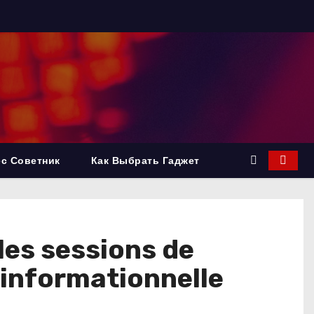
с Советник
Как Выбрать Гаджет
les sessions de
 informationnelle