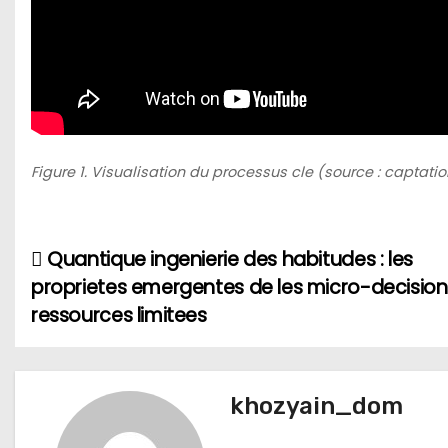
Figure 1. Visualisation du processus cle (source : captatio
Quantique ingenierie des habitudes : les
Н
proprietes emergentes de les micro-decisio
а
ressources limitees
в
и
khozyain_dom
г