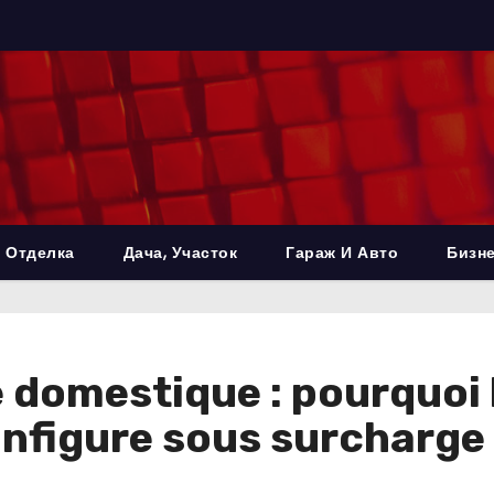
 Отделка
Дача, Участок
Гараж И Авто
Бизне
 domestique : pourquoi 
nfigure sous surcharge