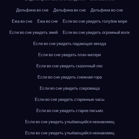
Дельфина во сне
Дельфина во сне
Дельфина во сне
Ежа во сне
Ежа во сне
Если во сне увидеть голубое море
Если во сне увидеть змей
Если во сне увидеть огромный волк
Если во сне увидеть падающая звезда
Если во сне увидеть плач матери
Если во сне увидеть сказочный лес
Если во сне увидеть снежная гора
Если во сне увидеть сокровища
Если во сне увидеть старинные часы
Если во сне увидеть старое письмо
Если во сне увидеть улыбающийся незнакомец
Если во сне увидеть улыбающийся незнакомец