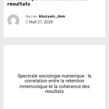
о
resultats
м
у
Автор:
khozyain_dom
Май 27, 2026