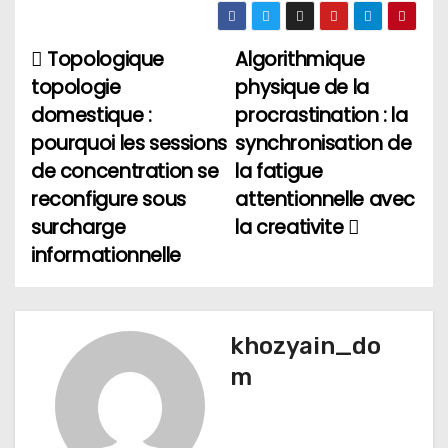
Topologique
Algorithmique
Н
topologie
physique de la
а
domestique :
procrastination : la
pourquoi les sessions
synchronisation de
в
de concentration se
la fatigue
и
reconfigure sous
attentionnelle avec
surcharge
la creativite
г
informationnelle
а
ц
khozyain_do
и
m
я
п