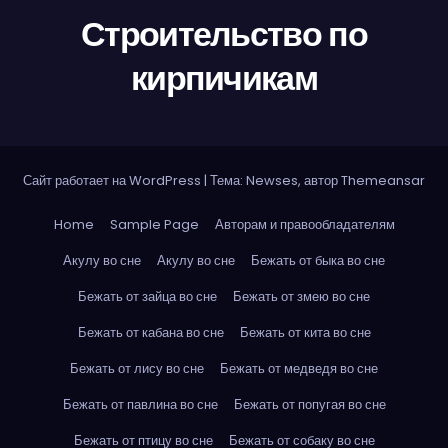
Строительство по
кирпичикам
Сайт работает на WordPress
|
Тема: Newses, автор
Themeansar
Home
Sample Page
Авторам и правообладателям
Акулу во сне
Акулу во сне
Бежать от быка во сне
Бежать от зайца во сне
Бежать от змею во сне
Бежать от кабана во сне
Бежать от кита во сне
Бежать от лису во сне
Бежать от медведя во сне
Бежать от павлина во сне
Бежать от попугая во сне
Бежать от птицу во сне
Бежать от собаку во сне