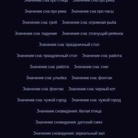
Значение сна про птица
Значение сна про река
Значение сна про река
Значение сна про часы
Значение сна: гроб
Значение сна: огромная рыба
Значение сна: падение
Значение сна: плачущий ребенок
Значение сна: праздничный стол
Значение сна: праздничный стол
Значение сна: работа
Значение сна: работа
Значение сна: снег
Значение сна: улыбка
Значение сна: фонтан
Значение сна: фонтан
Значение сна: черный кот
Значение сна: чужой город
Значение сна: чужой город
Значение сновидения: белая птица
Значение сновидения: детский смех
Значение сновидения: зеркальный зал