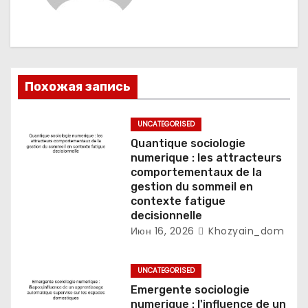
о
з
а
Похожая запись
п
UNCATEGORISED
и
Quantique sociologie
numerique : les attracteurs
с
comportementaux de la
gestion du sommeil en
я
contexte fatigue
decisionnelle
м
Июн 16, 2026
Khozyain_dom
UNCATEGORISED
Emergente sociologie
numerique : l'influence de un