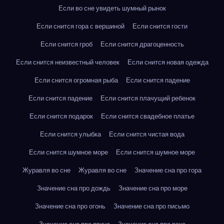
Если во сне увидеть шумный рынок
Если снится гора с вершиной
Если снится гости
Если снится гроб
Если снится драгоценность
Если снится неизвестный человек
Если снится новая одежда
Если снится огромная рыба
Если снится падение
Если снится падение
Если снится плачущий ребенок
Если снится подарок
Если снится свадебное платье
Если снится улыбка
Если снится чистая вода
Если снится шумное море
Если снится шумное море
Журавля во сне
Журавля во сне
Значение сна про гора
Значение сна про дождь
Значение сна про море
Значение сна про огонь
Значение сна про письмо