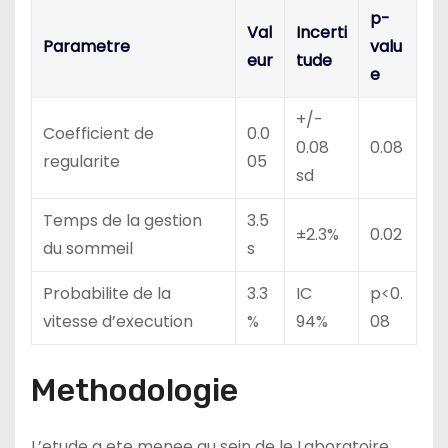
p-
Val
Incerti
Parametre
valu
eur
tude
e
+/-
Coefficient de
0.0
0.08
0.08
regularite
05
sd
Temps de la gestion
3.5
±2.3%
0.02
du sommeil
s
Probabilite de la
3.3
IC
p<0.
vitesse d’execution
%
94%
08
Methodologie
L’etude a ete menee au sein de le Laboratoire