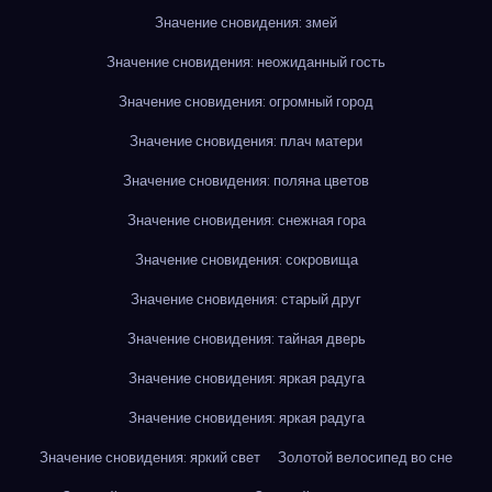
Значение сновидения: змей
Значение сновидения: неожиданный гость
Значение сновидения: огромный город
Значение сновидения: плач матери
Значение сновидения: поляна цветов
Значение сновидения: снежная гора
Значение сновидения: сокровища
Значение сновидения: старый друг
Значение сновидения: тайная дверь
Значение сновидения: яркая радуга
Значение сновидения: яркая радуга
Значение сновидения: яркий свет
Золотой велосипед во сне