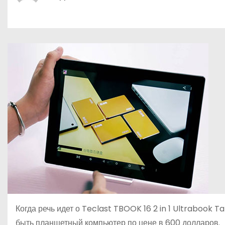
р
о
l
а
м
a
в
у
s
и
s
т
n
ь
i
k
i
Когда речь идет о Teclast TBOOK 16 2 in 1 Ultrabook 
быть планшетный компьютер по цене в 600 долларов.