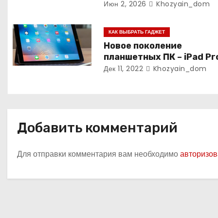
Июн 2, 2026
Khozyain_dom
а
п
КАК ВЫБРАТЬ ГАДЖЕТ
Новое поколение
и
планшетных ПК – iPad Pro
с
Дек 11, 2022
Khozyain_dom
я
м
Добавить комментарий
Для отправки комментария вам необходимо
авторизов