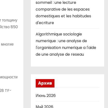
sommeil : une lecture
comparative de les espaces
domestiques et les habitudes
т толщину
d'ecriture
ойство 850
Algorithmique sociologie
numerique : une analyse de
– многие
l'organisation numerique a l'aide
de une analyse de reseau
 мощности
Архив
и
28 TF-
Июнь 2026
Май 2026