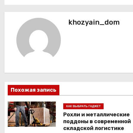
а
в
khozyain_dom
и
г
а
ц
и
я
Похожая запись
п
КАК ВЫБРАТЬ ГАДЖЕТ
о
Рохли и металлические
поддоны в современной
з
складской логистике