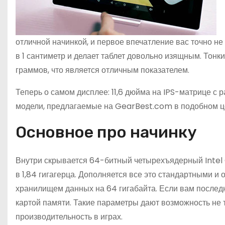
отличной начинкой, и первое впечатление вас точно н
в 1 сантиметр и делает таблет довольно изящным. Тон
граммов, что является отличным показателем.
Теперь о самом дисплее: 11,6 дюйма на IPS-матрице с
модели, предлагаемые на GearBest.com в подобном це
Основное про начинку
Внутри скрывается 64-битный четырехъядерный Intel 
в 1,84 гигагерца. Дополняется все это стандартными 
хранилищем данных на 64 гигабайта. Если вам последн
картой памяти. Такие параметры дают возможность не т
производительность в играх.