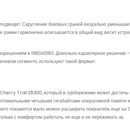
е подведет. Скругление боковых граней визуально уменьшае
кие рамки гармонично вписываются в общий вид; весит устр
 разрешением в 1980х1080. Довольно характерное решение 
новом сегменте, используют такой формат.
Cherry Trail Z8300, который в турборежиме может достичь
и оптимальными четырьмя гигабайтами оперативной памяти 
его покажется мало, можно расширить показатель еще на 1
олько с комфортом работать, но еще и не переживать за